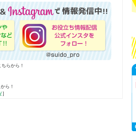
こちらから！
らから！
/
]