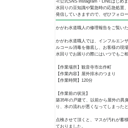
≪公式SNS Instagram・LINEはじ
水回りの豆知識や緊急時の応急処置
発信していきますので、ぜひフォロ
かがわ水道職人の修理報告をご覧い
かがわ水道職人では、インフルエン
ルコール消毒を徹底し、お客様の現
水回りでお困りの際にはいつでもご
【作業場所】観音寺市出作町
【作業内容】屋外排水のつまり
【作業時間】120分
【作業前の状況】
築35年の戸建て、以前から屋外の異
り、水の流れが悪くなってしまった
点検させて頂くと、マスが汚れが蓄積
ておりました。