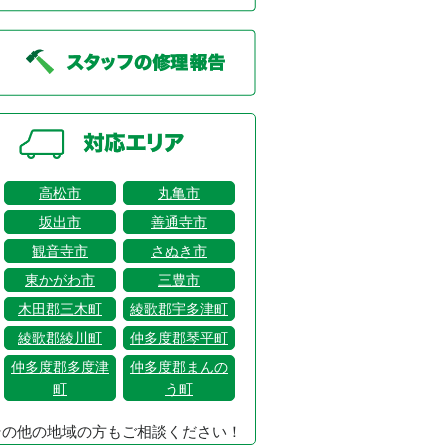
高松市
丸亀市
坂出市
善通寺市
観音寺市
さぬき市
東かがわ市
三豊市
木田郡三木町
綾歌郡宇多津町
綾歌郡綾川町
仲多度郡琴平町
仲多度郡多度津
仲多度郡まんの
町
う町
その他の地域の方もご相談ください！