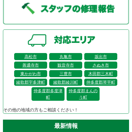
高松市
丸亀市
坂出市
善通寺市
観音寺市
さぬき市
東かがわ市
三豊市
木田郡三木町
綾歌郡宇多津町
綾歌郡綾川町
仲多度郡琴平町
仲多度郡多度津
仲多度郡まんの
町
う町
その他の地域の方もご相談ください！
最新情報