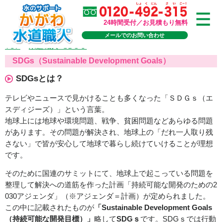
24時間受付／お見積もり無料
メールでのお問い合わせ
TOP
>
水道職人×SDGｓ
SDGs（Sustainable Development Goals）
SDGsとは？
テレビやニュースで見かけることも多くなった「ＳＤＧｓ（エ
スディジーズ）」という言葉。
地球上には地球や環境問題、戦争、貧困問題などあらゆる問題
があります。その問題が解決され、地球上の「だれ一人取り残
さない」で皆が安心して地球で暮らし続けていけることが理想
です。
そのために国連のサミットにて、地球上で起こっている問題を
整理して解決への道筋を作った計画「持続可能な開発のための2
030アジェンダ」（※アジェンダ＝計画）が定められました。
この中に記載されたものが
「Sustainable Development Goals
（持続可能な開発目標）」
略して
SDGｓ
です。SDGｓでは行動