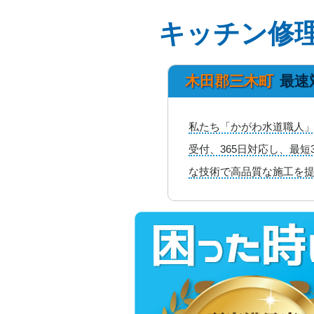
キッチン修
木田郡三木町
最速
私たち「かがわ水道職人」
受付、365日対応し、最
な技術で高品質な施工を