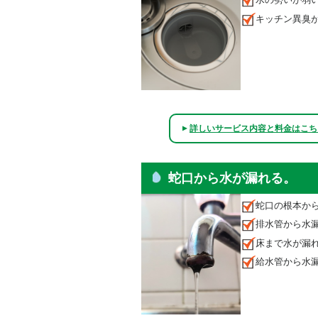
キッチン異臭
詳しいサービス内容と料金はこち
▲
蛇口から水が漏れる。
蛇口の根本か
排水管から水
床まで水が漏
給水管から水