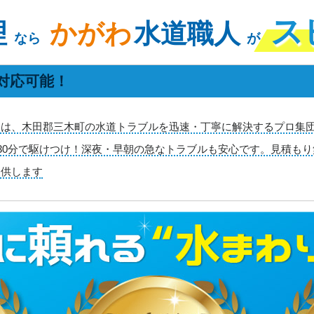
ス
理
かがわ
水道職人
なら
が
対応可能！
は、木田郡三木町の水道トラブルを迅速・丁寧に解決するプロ集団
短30分で駆けつけ！深夜・早朝の急なトラブルも安心です。見積も
提供します