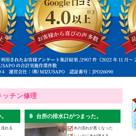
キッチン修理
い。
台所の排水口がつまった。
と流れる
水の流れが悪くなった
い
シンクに水が溜まる