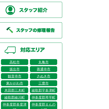
高松市
丸亀市
坂出市
善通寺市
観音寺市
さぬき市
東かがわ市
三豊市
木田郡三木町
綾歌郡宇多津町
綾歌郡綾川町
仲多度郡琴平町
仲多度郡多度津
仲多度郡まんの