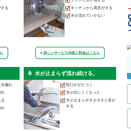
がする
キッチンから異音がする
水が流れていかない
ら
詳しいサービス内容と料金はこちら
▲
水が止まらず流れ続ける。
ら水漏れ
蛇口ががたつく
漏れ
水が出にくくなった
れる
水が止まらずポタポタと音が
する
漏れ