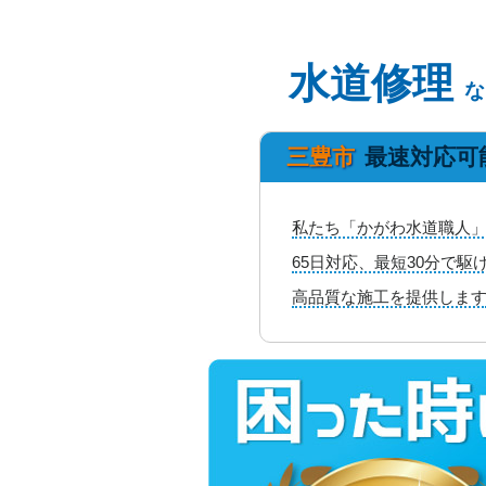
水道修理
な
三豊市
最速対応可
私たち「かがわ水道職人」
65日対応、最短30分で
高品質な施工を提供しま