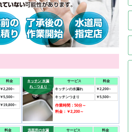
料金
キッチン 水漏
サービス
料金
れ・つまり
￥2,200~
キッチンの水漏れ
￥2,200~
￥5,500~
キッチンつまり
￥5,500~
￥19,800~
作業時間：50分～
料金：￥2,200～
料金
洗面所の水漏
サービス
料金