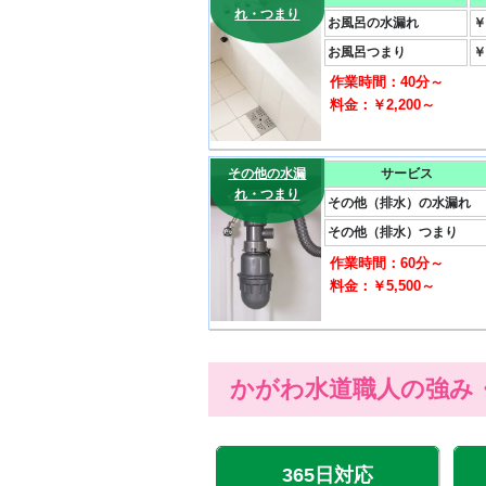
れ・つまり
お風呂の水漏れ
￥
お風呂つまり
￥
作業時間：40分～
料金：￥2,200～
その他の水漏
サービス
れ・つまり
その他（排水）の水漏れ
その他（排水）つまり
作業時間：60分～
料金：￥5,500～
かがわ水道職人の強み
365日対応