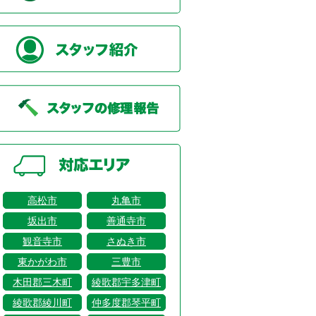
高松市
丸亀市
坂出市
善通寺市
観音寺市
さぬき市
東かがわ市
三豊市
木田郡三木町
綾歌郡宇多津町
綾歌郡綾川町
仲多度郡琴平町