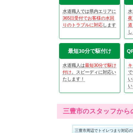
水道職人では県内エリアに
水
365日受付でお客様の水回
夜
りのトラブルに対応
します
道
し
最短30分で駆付け
Q
水道職人は
最短30分で駆け
キ
付け
。スピーディに対応い
で
たします！
い
い
三豊市のスタッフから
三豊市周辺でトイレつまり対応の