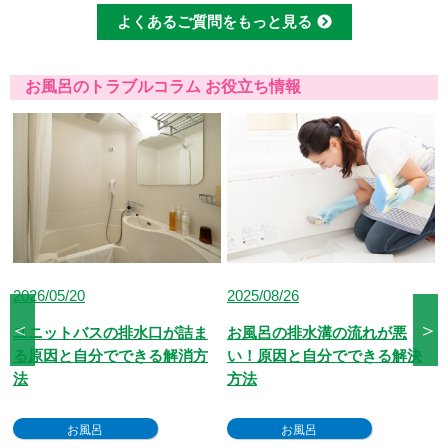
心してまずはご相談ください。
クレジットカードのご利用は、VISA、Maste
よくあるご質問をもっと見る
r、JCBカードからお選びいただけます。クレ
ジット以外にも、現金、銀行振込、コンビニ決
済、QR決済など、お客さまのご都合に合わせ
お風呂のトラブルコラム お役立ち情報
た方法をお選びいただけます。
2026/05/20
2025/08/26
＜
＞
ユニットバスの排水口が詰ま
お風呂の排水溝の流れが悪
る原因と自分でできる解消方
い！原因と自分でできる解決
法
方法
お風呂
お風呂