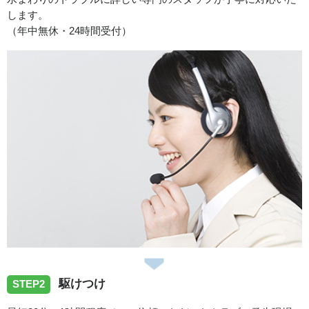
致しました。
します。
（年中無休・24時間受付）
2026/07/29
香川県木田郡三木町へ給湯器修理でお伺い致しました。
2026/07/21
香川県高松市扇町へトイレの水漏れトラブルでお伺い致し
ました。
2026/07/13
駆けつけ
香川県善通寺市へトイレタンク故障の修理依頼でお伺いい
STEP2
たしました