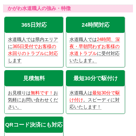
かがわ水道職人の強み・特徴
365日対応
24時間対応
水道職人では県内エリア
水道職人では
24時間、深
に
365日受付でお客様の
夜・早朝問わずお客様の
水回りのトラブルに対応
水道トラブル
に受付対応
します
いたします。
見積無料
最短30分で駆付け
お見積りは
無料です！
お
水道職人は
最短30分で駆
気軽にお問い合わせくだ
け付け
。スピーディに対
さい。
応いたします！
QRコード決済にも対応