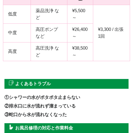
薬品洗浄 な
¥5,500
低度
ど
～
高圧ポンプ
¥26,400
¥3,300 / 出張
中度
など
～
1回
高圧洗浄 な
¥38,500
高度
ど
～
よくあるトラブル
①シャワーの水がポタポタ止まらない
②排水口に水が流れず溜まっている
③蛇口から水が流れなくなった
お風呂修理の対応と作業料金