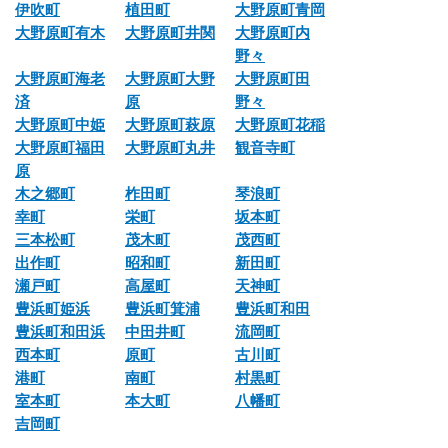
伊吹町
植田町
大野原町青岡
大野原町有木
大野原町井関
大野原町内
野々
大野原町海老
大野原町大野
大野原町田
済
原
野々
大野原町中姫
大野原町萩原
大野原町花稲
大野原町福田
大野原町丸井
観音寺町
原
木之郷町
柞田町
琴浪町
幸町
栄町
坂本町
三本松町
茂木町
茂西町
出作町
昭和町
新田町
瀬戸町
高屋町
天神町
豊浜町姫浜
豊浜町箕浦
豊浜町和田
豊浜町和田浜
中田井町
流岡町
西本町
原町
古川町
港町
南町
村黒町
室本町
本大町
八幡町
吉岡町