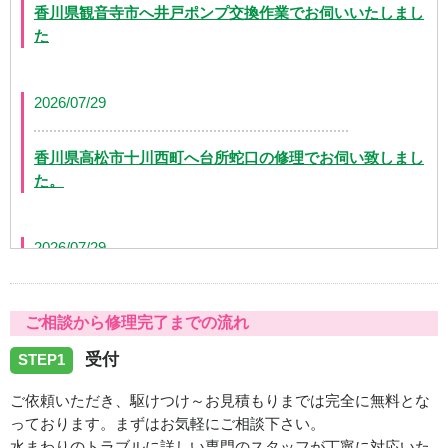
香川県観音寺市へ井戸ポンプ交換作業でお伺いいたしまし
た
2026/07/29
香川県高松市十川西町へ台所蛇口の修理でお伺い致しまし
た。
2026/07/29
香川県高松市茜町へ浴室蛇口水漏れの修理でお伺い致しま
ご相談から修理完了までの流れ
した。
受付
STEP1
2026/07/29
ご依頼いただき、駆けつけ～お見積もりまでは完全に無料とな
っております。まずはお気軽にご相談下さい。
香川県観音寺市吉岡町へトイレの水漏れトラブルでお伺い
水まわりのトラブルに詳しい専門のスタッフが丁寧に対応いた