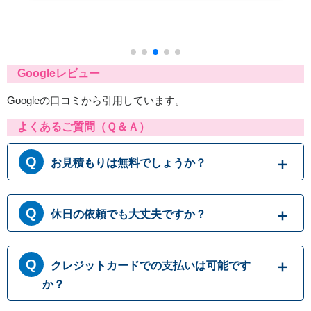
Googleレビュー
Googleの口コミから引用しています。
よくあるご質問（Ｑ＆Ａ）
お見積もりは無料でしょうか？
はい、まずは専門スタッフがお伺いし実際に目
休日の依頼でも大丈夫ですか？
で見て現場調査を行います。確認した内容を元
に、無料でお見積もりをご提示させていただき
ます。もしお見積り内容がご希望に沿わない場
365日営業しております。休日、祝日、年末年
合も、キャンセル料等は一切発生いたしませ
クレジットカードでの支払いは可能です
始いつでも対応可能です。それにかかる追加料
ん。お見積り内容にご納得・ご署名いただかな
金は発生しません。ご安心ください。
か？
ければ作業を行うことはございませんので、安