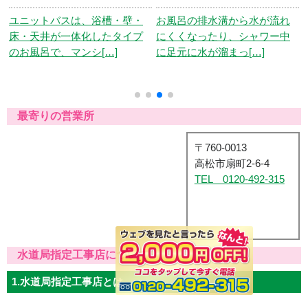
ユニットバスは、浴槽・壁・
お風呂の排水溝から水が流れ
床・天井が一体化したタイプ
にくくなったり、シャワー中
のお風呂で、マンシ[…]
に足元に水が溜まっ[…]
最寄りの営業所
〒760-0013
高松市扇町2-6-4
TEL 0120-492-315
水道局指定工事店について
1.水道局指定工事店とは