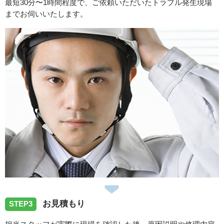
最短30分〜1時間程度で、ご依頼いただいたトラブル発生現場
までお伺いいたします。
2026/07/09
香川県高松市へトイレの水漏れトラブルでお伺いしまし
た。
2026/07/07
香川県綾歌郡綾川町へトイレの水漏れトラブルでお伺いし
ました。
2026/06/15
香川県坂出市へ台所蛇口の水漏れ修理依頼でお伺い致しま
お見積もり
STEP3
した