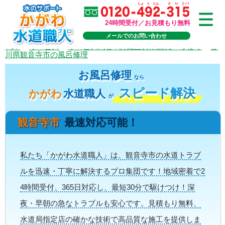
24時間受付／お見積もり無料
メールでのお問い合わせ
TOP
>
サービス
>
サービス内容 | お風呂の水漏れ・つまり
>
香
川県観音寺市の風呂修理
お風呂修理
なら
スピード解決
かがわ
水道職人
が
観音寺市
最速対応可能！
私たち「かがわ水道職人」は、観音寺市の水道トラブ
ルを迅速・丁寧に解決するプロ集団です！地域密着で2
4時間受付、365日対応し、最短30分で駆けつけ！深
夜・早朝の急なトラブルも安心です。見積もり無料、
水道局指定店の確かな技術で高品質な施工を提供しま