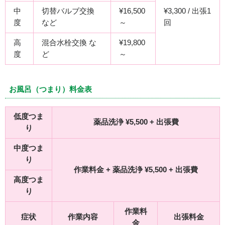
中
切替バルブ交換
¥16,500
¥3,300 / 出張1
度
など
～
回
高
混合水栓交換 な
¥19,800
度
ど
～
お風呂（つまり）料金表
低度つま
薬品洗浄 ¥5,500 + 出張費
り
中度つま
り
作業料金 + 薬品洗浄 ¥5,500 + 出張費
高度つま
り
作業料
症状
作業内容
出張料金
金