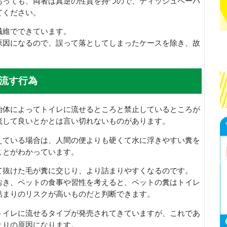
あっても、両者は真逆の性質を持つので、ティッシュペーパ
てください。
繊維でできています。
原因になるので、誤って落としてしまったケースを除き、故
。
流す行為
治体によってトイレに流せるところと禁止しているところが
流して良いとかとは言い切れないものがあります。
えている場合は、人間の便よりも硬くて水に浮きやすい糞を
ことがわかっています。
て抜けた毛が糞に交じり、より詰まりやすくなるのです。
おき、ペットの食事や習性を考えると、ペットの糞はトイレ
詰まりのリスクが高いものだと判断できます。
トイレに流せるタイプが発売されてきていますが、これであ
まりの原因になります。