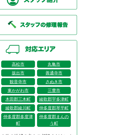
高松市
丸亀市
坂出市
善通寺市
観音寺市
さぬき市
東かがわ市
三豊市
木田郡三木町
綾歌郡宇多津町
綾歌郡綾川町
仲多度郡琴平町
仲多度郡多度津
仲多度郡まんの
町
う町