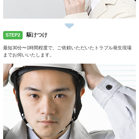
2026/07/13
駆けつけ
香川県善通寺市へトイレタンク故障の修理依頼でお伺いい
STEP2
たしました
最短30分〜1時間程度で、ご依頼いただいたトラブル発生現場
までお伺いいたします。
2026/07/09
香川県高松市へトイレの水漏れトラブルでお伺いしまし
た。
2026/07/07
香川県綾歌郡綾川町へトイレの水漏れトラブルでお伺いし
ました。