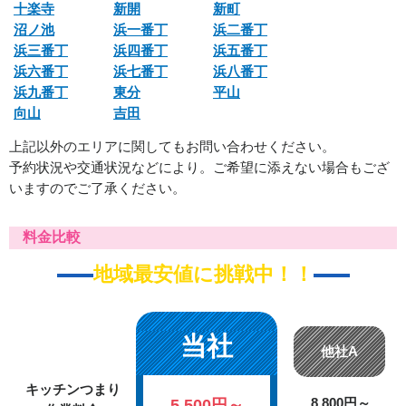
十楽寺
新開
新町
沼ノ池
浜一番丁
浜二番丁
浜三番丁
浜四番丁
浜五番丁
浜六番丁
浜七番丁
浜八番丁
浜九番丁
東分
平山
向山
吉田
上記以外のエリアに関してもお問い合わせください。
予約状況や交通状況などにより。ご希望に添えない場合もござ
いますのでご了承ください。
料金比較
地域最安値に挑戦中！！
当社
他社A
キッチンつまり
5,500円～
8,800円～