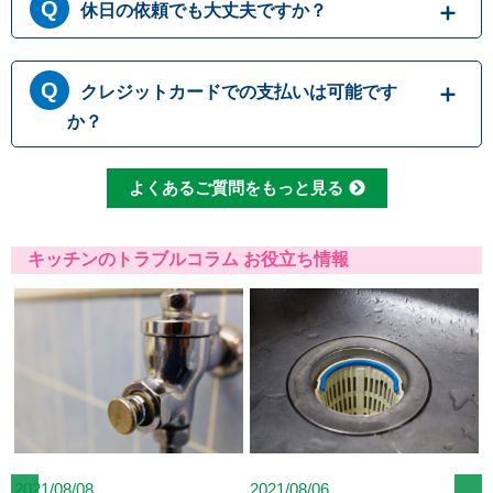
休日の依頼でも大丈夫ですか？
で見て現場調査を行います。確認した内容を元
に、無料でお見積もりをご提示させていただき
ます。もしお見積り内容がご希望に沿わない場
365日営業しております。休日、祝日、年末年
合も、キャンセル料等は一切発生いたしませ
クレジットカードでの支払いは可能です
始いつでも対応可能です。それにかかる追加料
ん。お見積り内容にご納得・ご署名いただかな
金は発生しません。ご安心ください。
か？
ければ作業を行うことはございませんので、安
心してまずはご相談ください。
クレジットカードのご利用は、VISA、Maste
よくあるご質問をもっと見る
r、JCBカードからお選びいただけます。クレ
ジット以外にも、現金、銀行振込、コンビニ決
済、QR決済など、お客さまのご都合に合わせ
キッチンのトラブルコラム お役立ち情報
た方法をお選びいただけます。
2021/08/06
2021/08/23