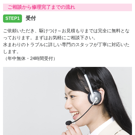
香川県高松市茜町へ浴室蛇口水漏れの修理でお伺い致しま
ご相談から修理完了までの流れ
した。
受付
STEP1
2026/07/29
ご依頼いただき、駆けつけ～お見積もりまでは完全に無料とな
っております。まずはお気軽にご相談下さい。
香川県観音寺市吉岡町へトイレの水漏れトラブルでお伺い
水まわりのトラブルに詳しい専門のスタッフが丁寧に対応いた
致しました。
します。
（年中無休・24時間受付）
2026/07/29
香川県木田郡三木町へ給湯器修理でお伺い致しました。
2026/07/21
香川県高松市扇町へトイレの水漏れトラブルでお伺い致し
ました。