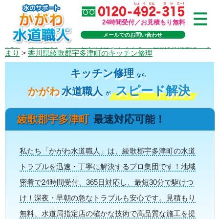
24時間受付／お見積もり無料
メールでのお問い合わせ
TOP
>
サービス
>
サービス内容 | キッチン・台所の水漏れ・つ
まり
>
香川県綾歌郡宇多津町のキッチン修理
キッチン修理
なら
スピード解決
かがわ
水道職人
が
綾歌郡宇多津町
最速対応可能！
私たち「かがわ水道職人」は、綾歌郡宇多津町の水道
トラブルを迅速・丁寧に解決するプロ集団です！地域
密着で24時間受付、365日対応し、最短30分で駆けつ
け！深夜・早朝の急なトラブルも安心です。見積もり
無料、水道局指定店の確かな技術で高品質な施工を提