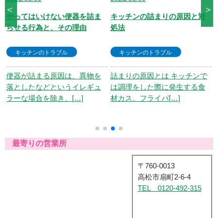
＜
＞
キッチンの詰まりの原因と対
水のトラブルが多い台所（キ
処法
ッチン）！水浸しになる前に
適切な対処
キッチンのトラブル
キッチンのトラブル
詰まりの原因とは キッチンで
は調理をした際に発生する食
台所（キッチン）は修理や部
材カス、フライパ[…]
品の交換も必要となる、大き
なトラブルが起きや[…]
最寄りの営業所
〒760-0013
高松市扇町2-6-4
TEL 0120-492-315