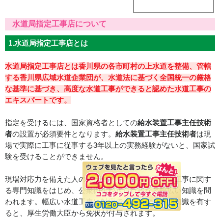
水道局指定工事店について
1.水道局指定工事店とは
水道局指定工事店とは香川県の各市町村の上水道を整備、管轄
する香川県広域水道企業団が、水道法に基づく全国統一の厳格
な基準に基づき、高度な水道工事ができると認めた水道工事の
エキスパートです。
指定を受けるには、国家資格者としての
給水装置工事主任技術
者
の設置が必須要件となります。
給水装置工事主任技術者
は現
場で実際に工事に従事する3年以上の実務経験がないと、国家試
験を受けることができません。
現場対応力を備えた人のみが受験を認められ、水道工事に関す
る専門知識をはじめ、公衆衛生や水道行政など幅広い知識を問
われます。幅広い水道工事に対応できる技術と専門知識を有す
ると、厚生労働大臣から免状が付与されます。