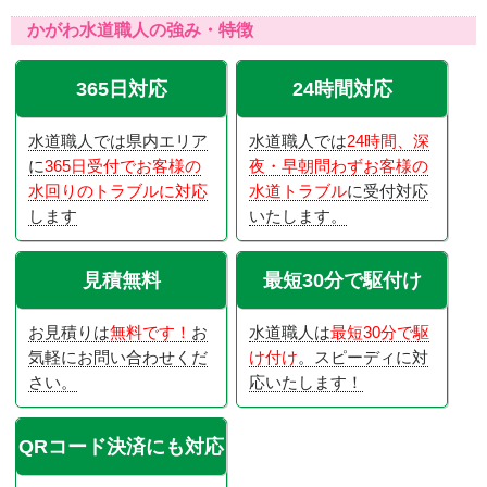
かがわ水道職人の強み・特徴
365日対応
24時間対応
水道職人では県内エリア
水道職人では
24時間、深
に
365日受付でお客様の
夜・早朝問わずお客様の
水回りのトラブルに対応
水道トラブル
に受付対応
します
いたします。
見積無料
最短30分で駆付け
お見積りは
無料です！
お
水道職人は
最短30分で駆
気軽にお問い合わせくだ
け付け
。スピーディに対
さい。
応いたします！
QRコード決済にも対応