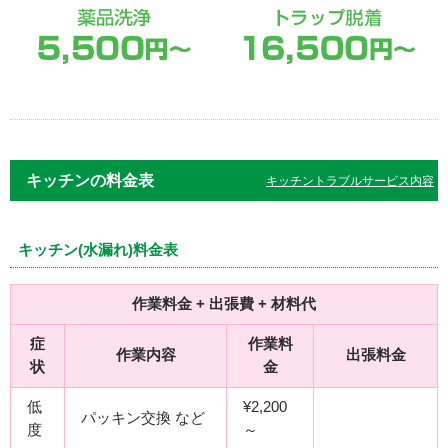
キッチンの料金表
キッチントラブルサービス内容
キッチン(水漏れ)料金表
作業料金 + 出張費 + 材料代
症
作業料
作業内容
出張料金
状
金
低
¥2,200
パッキン交換 など
度
～