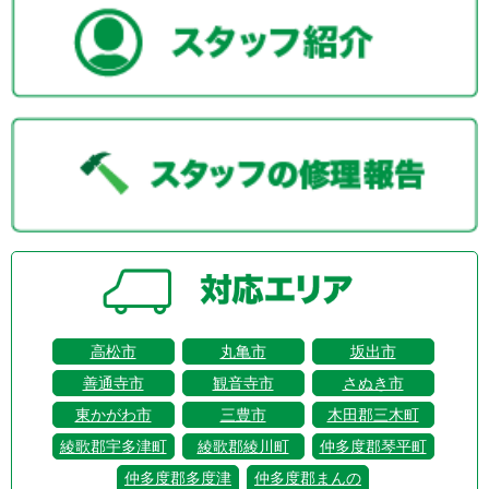
高松市
丸亀市
坂出市
善通寺市
観音寺市
さぬき市
東かがわ市
三豊市
木田郡三木町
綾歌郡宇多津町
綾歌郡綾川町
仲多度郡琴平町
仲多度郡多度津
仲多度郡まんの