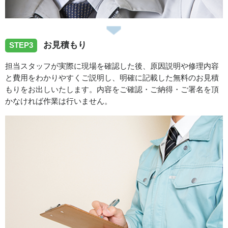
2026/06/15
香川県坂出市へ台所蛇口の水漏れ修理依頼でお伺い致しま
お見積もり
STEP3
した
担当スタッフが実際に現場を確認した後、原因説明や修理内容
と費用をわかりやすくご説明し、明確に記載した無料のお見積
2026/06/14
もりをお出しいたします。内容をご確認・ご納得・ご署名を頂
かなければ作業は行いません。
香川県丸亀市へ台所蛇口の水漏れトラブルでお伺い致しま
した。
スタッフの修理報告や事例の一覧はこちら