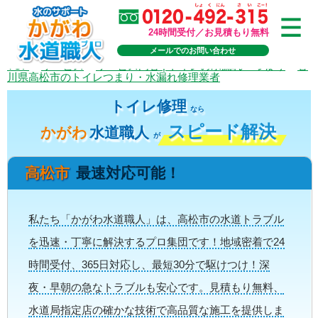
24時間受付／お見積もり無料
メールでのお問い合わせ
TOP
>
サービス
>
サービス内容 | トイレの水漏れ・つまり
>
香
川県高松市のトイレつまり・水漏れ修理業者
トイレ修理
なら
スピード解決
かがわ
水道職人
が
高松市
最速対応可能！
私たち「かがわ水道職人」は、高松市の水道トラブル
を迅速・丁寧に解決するプロ集団です！地域密着で24
時間受付、365日対応し、最短30分で駆けつけ！深
夜・早朝の急なトラブルも安心です。見積もり無料、
水道局指定店の確かな技術で高品質な施工を提供しま