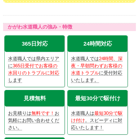
かがわ水道職人の強み・特徴
365日対応
24時間対応
水道職人では県内エリア
水道職人では
24時間、深
に
365日受付でお客様の
夜・早朝問わずお客様の
水回りのトラブルに対応
水道トラブル
に受付対応
します
いたします。
見積無料
最短30分で駆付け
お見積りは
無料です！
お
水道職人は
最短30分で駆
気軽にお問い合わせくだ
け付け
。スピーディに対
さい。
応いたします！