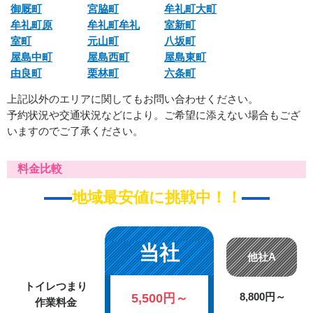
御厩町
宮脇町
牟礼町大町
牟礼町原
牟礼町牟礼
室新町
室町
元山町
八坂町
屋島中町
屋島西町
屋島東町
由良町
栗林町
六条町
上記以外のエリアに関してもお問い合わせください。
予約状況や交通状況などにより。ご希望に添えない場合もござ
いますのでご了承ください。
料金比較
地域最安値に挑戦中！！
当社
他社A
トイレつまり
5,500円～
8,800円～
作業料金