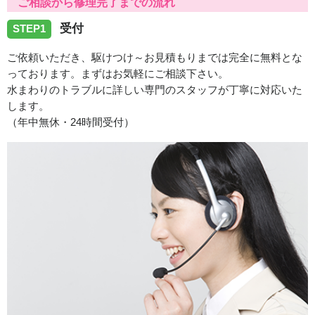
ご相談から修理完了までの流れ
した。
受付
STEP1
2026/07/29
ご依頼いただき、駆けつけ～お見積もりまでは完全に無料とな
っております。まずはお気軽にご相談下さい。
香川県観音寺市吉岡町へトイレの水漏れトラブルでお伺い
水まわりのトラブルに詳しい専門のスタッフが丁寧に対応いた
致しました。
します。
（年中無休・24時間受付）
2026/07/29
香川県木田郡三木町へ給湯器修理でお伺い致しました。
2026/07/21
香川県高松市扇町へトイレの水漏れトラブルでお伺い致し
ました。