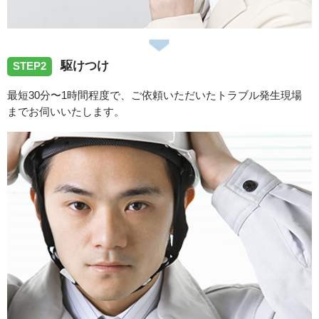
2026/07/13
駆けつけ
香川県善通寺市へトイレタンク故障の修理依頼でお伺いい
STEP2
たしました
最短30分〜1時間程度で、ご依頼いただいたトラブル発生現場
までお伺いいたします。
2026/07/09
香川県高松市へトイレの水漏れトラブルでお伺いしまし
た。
2026/07/07
香川県綾歌郡綾川町へトイレの水漏れトラブルでお伺いし
ました。