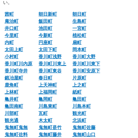
い。
茜町
朝日新町
朝日町
庵治町
飯田町
生島町
井口町
池田町
一宮町
今里町
今新町
植松町
内町
円座町
扇町
太田上町
太田下町
岡本町
小村町
香川町浅野
香川町大野
香川町川内原
香川町川東上
香川町川東下
香川町寺井
香川町東谷
香川町安原下
鍛冶屋町
春日町
片原町
鹿角町
上天神町
上之町
上林町
上福岡町
紙町
亀井町
亀岡町
亀田町
亀田南町
川島東町
川島本町
川部町
瓦町
観光町
観光通
木太町
北浜町
鬼無町鬼無
鬼無町是竹
鬼無町佐藤
鬼無町佐料
鬼無町藤井
鬼無町山口