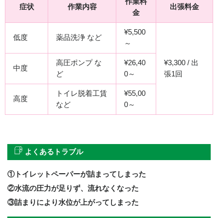
作業料
症状
作業内容
出張料金
金
¥5,500
低度
薬品洗浄 など
～
高圧ポンプ な
¥26,40
¥3,300 / 出
中度
ど
0～
張1回
トイレ脱着工賃
¥55,00
高度
など
0～
よくあるトラブル
①トイレットペーパーが詰まってしまった
②水流の圧力が足りず、流れなくなった
③詰まりにより水位が上がってしまった