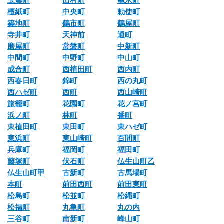
玉藻町
田村町
亀水町
檀紙町
中央町
勅使町
築地町
鶴市町
鶴屋町
寺井町
天神前
通町
磨屋町
常磐町
中新町
中間町
中野町
中山町
成合町
西植田町
西内町
西春日町
錦町
西の丸町
西ハゼ町
西町
西山崎町
旅籠町
花園町
花ノ宮町
浜ノ町
林町
番町
東植田町
東田町
東ハゼ町
東浜町
東山崎町
百間町
兵庫町
福岡町
福田町
藤塚町
伏石町
仏生山町乙
仏生山町甲
古新町
古馬場町
本町
前田西町
前田東町
松島町
松並町
松縄町
松福町
丸亀町
丸の内
三谷町
南新町
峰山町