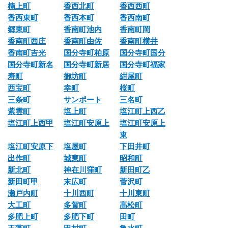
楠上町
香西北町
香西西町
香西東町
香西本町
香西南町
郷東町
香南町池内
香南町岡
香南町西庄
香南町由佐
香南町横井
香南町吉光
国分寺町柏原
国分寺町国分
国分寺町新名
国分寺町新居
国分寺町福家
寿町
御坊町
紺屋町
西宝町
幸町
桜町
三条町
サンポート
三名町
紫雲町
塩上町
塩江町上西乙
塩江町上西甲
塩江町安原上
塩江町安原上
東
塩江町安原下
塩屋町
下田井町
出作町
城東町
昭和町
新北町
神在川窪町
新田町乙
新田町甲
末広町
菅沢町
瀬戸内町
十川西町
十川東町
大工町
多賀町
高松町
多肥上町
多肥下町
田町