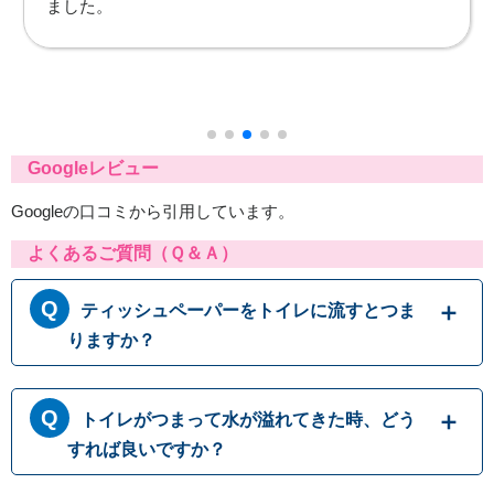
今ではウォシュレットを使用するのが当たり前になっ
ているため、使えなくなって困っていました。すぐに
使えるようにしていただき、ありがとうございまし
た。
Googleレビュー
Googleの口コミから引用しています。
よくあるご質問（Ｑ＆Ａ）
ティッシュペーパーをトイレに流すとつま
りますか？
トイレットペーパーはトイレに流す前提に作ら
トイレがつまって水が溢れてきた時、どう
れておりますが、ティッシュペーパーは繊維の
結びつきが強くほどけにくいため、トイレに流
すれば良いですか？
すと排水パイプ内でつまることがありますの