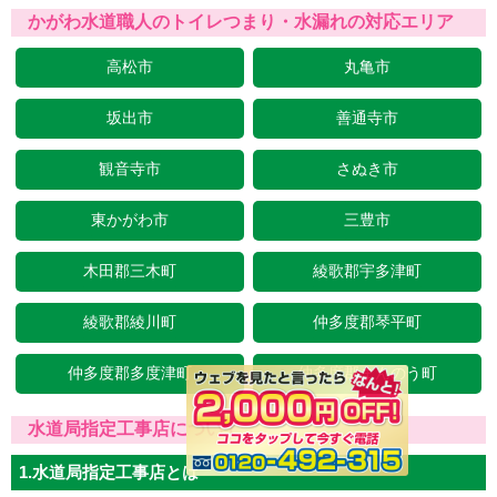
かがわ水道職人のトイレつまり・水漏れの対応エリア
高松市
丸亀市
坂出市
善通寺市
観音寺市
さぬき市
東かがわ市
三豊市
木田郡三木町
綾歌郡宇多津町
綾歌郡綾川町
仲多度郡琴平町
仲多度郡多度津町
仲多度郡まんのう町
水道局指定工事店について
1.水道局指定工事店とは