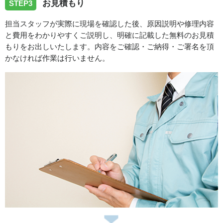
お見積もり
STEP3
した
担当スタッフが実際に現場を確認した後、原因説明や修理内容
と費用をわかりやすくご説明し、明確に記載した無料のお見積
2026/06/14
もりをお出しいたします。内容をご確認・ご納得・ご署名を頂
かなければ作業は行いません。
香川県丸亀市へ台所蛇口の水漏れトラブルでお伺い致しま
した。
スタッフの修理報告や事例の一覧はこちら