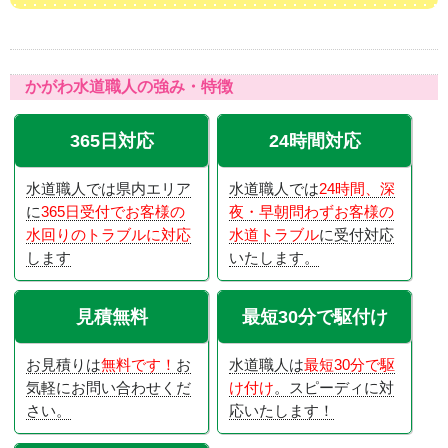
かがわ水道職人の強み・特徴
365日対応
24時間対応
水道職人では県内エリア
水道職人では
24時間、深
に
365日受付でお客様の
夜・早朝問わずお客様の
水回りのトラブルに対応
水道トラブル
に受付対応
します
いたします。
見積無料
最短30分で駆付け
お見積りは
無料です！
お
水道職人は
最短30分で駆
気軽にお問い合わせくだ
け付け
。スピーディに対
さい。
応いたします！