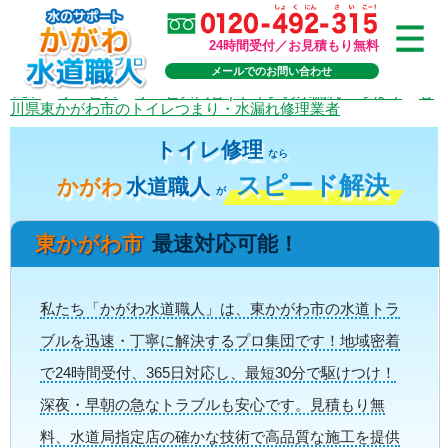
24時間受付／お見積もり無料
メールでのお問い合わせ
TOP
>
サービス
>
サービス内容 | トイレの水漏れ・つまり
>
香
川県東かがわ市のトイレつまり・水漏れ修理業者
トイレ修理
なら
スピード解決
かがわ
水道職人
が
東かがわ市
最速対応可能！
私たち「かがわ水道職人」は、東かがわ市の水道トラ
ブルを迅速・丁寧に解決するプロ集団です！地域密着
で24時間受付、365日対応し、最短30分で駆けつけ！
深夜・早朝の急なトラブルも安心です。見積もり無
料、水道局指定店の確かな技術で高品質な施工を提供