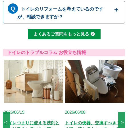
で、決して流さないでください。トイレットペ
トイレにつまりが起きて水が流れて行かない時
ーパーも、一度に大量に流すとつまりの原因に
トイレのリフォームを考えているのです
には、無理に水を流すと溢れてしまう可能性が
なるため、こまめに流したりウォシュレットを
あります。 原因として一番多いのは便器内で
が、相談できますか？
使用して紙の量を減らしたりすることで、つま
のつまりですが、排管自体がつまっていたりト
りを予防することができます
イレの劣化によって引き起こされる場合もござ
もちろんです。水道職人では水漏れ・つまり修
よくあるご質問をもっと見る
います。どこでつまっているか原因をしっかり
理だけでなくトイレ交換やリフォームなど、幅
と見極めて適切に修理いたします。
広い対応が可能です。排水管の位置などによっ
て使用可能な便器の種類も変わってまいります
トイレのトラブルコラム お役立ち情報
ので、しっかりとした現場確認で最適なご提案
をさせて頂きます。
2026/06/08
2026/07/09
＜
＞
トイレの便器、交換すべき？
トイレの便器にひびが入る原