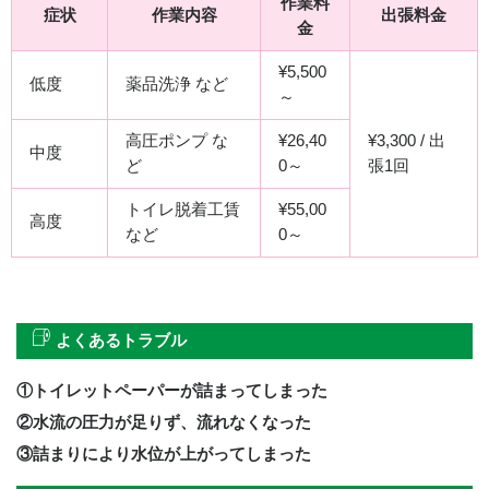
作業料
症状
作業内容
出張料金
金
¥5,500
低度
薬品洗浄 など
～
高圧ポンプ な
¥26,40
¥3,300 / 出
中度
ど
0～
張1回
トイレ脱着工賃
¥55,00
高度
など
0～
よくあるトラブル
①トイレットペーパーが詰まってしまった
②水流の圧力が足りず、流れなくなった
③詰まりにより水位が上がってしまった