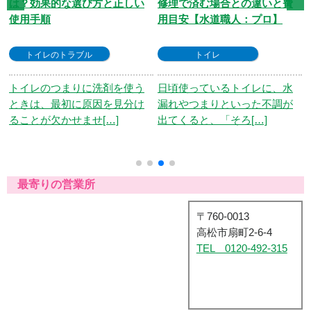
修理で済む場合との違いと費
因は？水漏れ時の対処法と交
用目安【水道職人：プロ】
換費用の目安【水道職人：プ
ロ】
トイレ
トイレ
日頃使っているトイレに、水
漏れやつまりといった不調が
トイレの便器にひびを見つけ
出てくると、「そろ[…]
たら……まず気になるのは
「放っておいても大丈[…]
最寄りの営業所
〒760-0013
高松市扇町2-6-4
TEL 0120-492-315