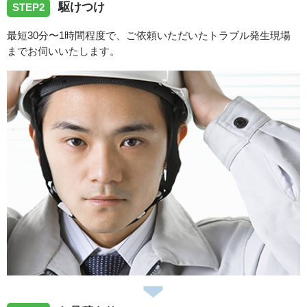
駆けつけ
香川県善通寺市へトイレタンク故障の修理依頼でお伺いい
STEP2
たしました
最短30分〜1時間程度で、ご依頼いただいたトラブル発生現場
までお伺いいたします。
2026/07/09
香川県高松市へトイレの水漏れトラブルでお伺いしまし
た。
2026/07/07
香川県綾歌郡綾川町へトイレの水漏れトラブルでお伺いし
ました。
2026/06/15
香川県坂出市へ台所蛇口の水漏れ修理依頼でお伺い致しま