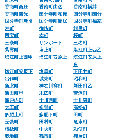
香南町西庄
香南町由佐
香南町横井
香南町吉光
国分寺町柏原
国分寺町国分
国分寺町新名
国分寺町新居
国分寺町福家
寿町
御坊町
紺屋町
西宝町
幸町
桜町
三条町
サンポート
三名町
紫雲町
塩上町
塩江町上西乙
塩江町上西甲
塩江町安原上
塩江町安原上
東
塩江町安原下
塩屋町
下田井町
出作町
城東町
昭和町
新北町
神在川窪町
新田町乙
新田町甲
末広町
菅沢町
瀬戸内町
十川西町
十川東町
大工町
多賀町
高松町
多肥上町
多肥下町
田町
玉藻町
田村町
亀水町
檀紙町
中央町
勅使町
築地町
鶴市町
鶴屋町