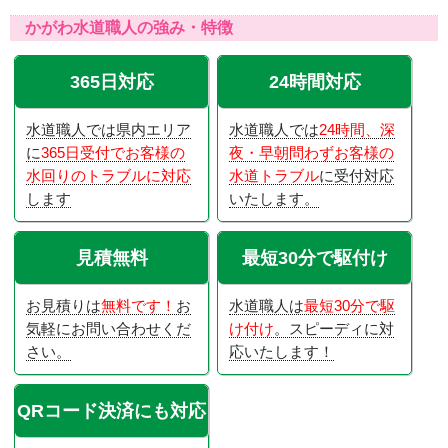
かがわ水道職人の強み・特徴
365日対応
24時間対応
水道職人では県内エリア
水道職人では
24時間、深
に
365日受付でお客様の
夜・早朝問わずお客様の
水回りのトラブルに対応
水道トラブル
に受付対応
します
いたします。
見積無料
最短30分で駆付け
お見積りは
無料です！
お
水道職人は
最短30分で駆
気軽にお問い合わせくだ
け付け
。スピーディに対
さい。
応いたします！
QRコード決済にも対応