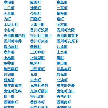
庵治町
飯田町
生島町
井口町
池田町
一宮町
今里町
今新町
植松町
内町
円座町
扇町
太田上町
太田下町
岡本町
小村町
香川町浅野
香川町大野
香川町川内原
香川町川東上
香川町川東下
香川町寺井
香川町東谷
香川町安原下
鍛冶屋町
春日町
片原町
鹿角町
上天神町
上之町
上林町
上福岡町
紙町
亀井町
亀岡町
亀田町
亀田南町
川島東町
川島本町
川部町
瓦町
観光町
観光通
木太町
北浜町
鬼無町鬼無
鬼無町是竹
鬼無町佐藤
鬼無町佐料
鬼無町藤井
鬼無町山口
楠上町
香西北町
香西西町
香西東町
香西本町
香西南町
郷東町
香南町池内
香南町岡