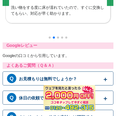
暑くなってきたのですぐに対応していただけて助かり
ました。
Googleレビュー
Googleの口コミから引用しています。
よくあるご質問（Ｑ＆Ａ）
お見積もりは無料でしょうか？
はい、まずは専門スタッフがお伺いし実際に目
休日の依頼でも大丈夫ですか？
で見て現場調査を行います。確認した内容を元
に、無料でお見積もりをご提示させていただき
ます。もしお見積り内容がご希望に沿わない場
365日営業しております。休日、祝日、年末年