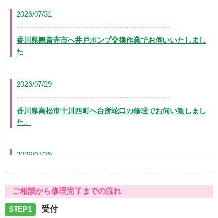
2026/07/31
香川県観音寺市へ井戸ポンプ交換作業でお伺いいたしまし
た
2026/07/29
香川県高松市十川西町へ台所蛇口の修理でお伺い致しまし
た。
2026/07/29
香川県高松市茜町へ浴室蛇口水漏れの修理でお伺い致しま
ご相談から修理完了までの流れ
した。
受付
STEP1