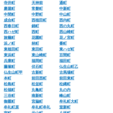
寺井町
天神前
通町
磨屋町
常磐町
中新町
中間町
中野町
中山町
成合町
西植田町
西内町
西春日町
錦町
西の丸町
西ハゼ町
西町
西山崎町
旅籠町
花園町
花ノ宮町
浜ノ町
林町
番町
東植田町
東田町
東ハゼ町
東浜町
東山崎町
百間町
兵庫町
福岡町
福田町
藤塚町
伏石町
仏生山町乙
仏生山町甲
古新町
古馬場町
本町
前田西町
前田東町
松島町
松並町
松縄町
松福町
丸亀町
丸の内
三谷町
南新町
峰山町
御厩町
宮脇町
牟礼町大町
牟礼町原
牟礼町牟礼
室新町
室町
元山町
八坂町