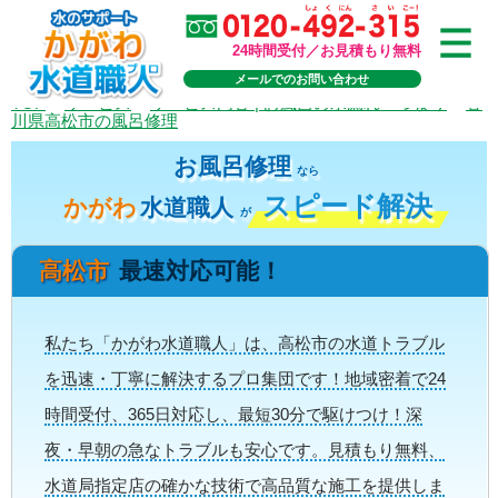
24時間受付／お見積もり無料
メールでのお問い合わせ
TOP
>
サービス
>
サービス内容 | お風呂の水漏れ・つまり
>
香
川県高松市の風呂修理
お風呂修理
なら
スピード解決
かがわ
水道職人
が
高松市
最速対応可能！
私たち「かがわ水道職人」は、高松市の水道トラブル
を迅速・丁寧に解決するプロ集団です！地域密着で24
時間受付、365日対応し、最短30分で駆けつけ！深
夜・早朝の急なトラブルも安心です。見積もり無料、
水道局指定店の確かな技術で高品質な施工を提供しま