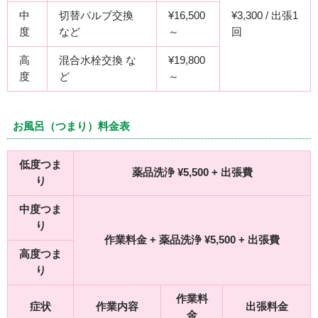
中
切替バルブ交換
¥16,500
¥3,300 / 出張1
度
など
～
回
高
混合水栓交換 な
¥19,800
度
ど
～
お風呂（つまり）料金表
低度つま
薬品洗浄 ¥5,500 + 出張費
り
中度つま
り
作業料金 + 薬品洗浄 ¥5,500 + 出張費
高度つま
り
作業料
症状
作業内容
出張料金
金