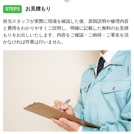
香川県坂出市へ台所蛇口の水漏れ修理依頼でお伺い致しま
お見積もり
STEP3
した
担当スタッフが実際に現場を確認した後、原因説明や修理内容
と費用をわかりやすくご説明し、明確に記載した無料のお見積
2026/06/14
もりをお出しいたします。内容をご確認・ご納得・ご署名を頂
かなければ作業は行いません。
香川県丸亀市へ台所蛇口の水漏れトラブルでお伺い致しま
した。
スタッフの修理報告や事例の一覧はこちら