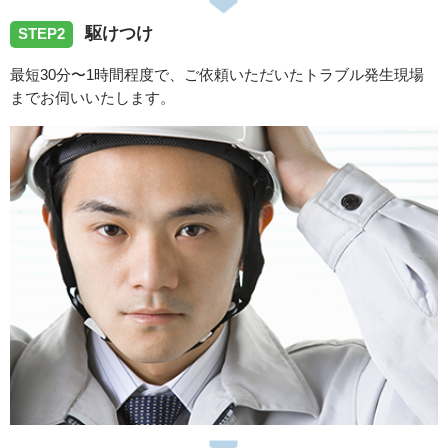
駆けつけ
香川県善通寺市へトイレタンク故障の修理依頼でお伺いい
STEP2
たしました
最短30分〜1時間程度で、ご依頼いただいたトラブル発生現場
までお伺いいたします。
2026/07/09
香川県高松市へトイレの水漏れトラブルでお伺いしまし
た。
2026/07/07
香川県綾歌郡綾川町へトイレの水漏れトラブルでお伺いし
ました。
2026/06/15