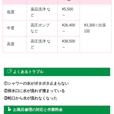
薬品洗浄 な
¥5,500
低度
ど
～
高圧ポンプ
¥26,400
¥3,300 / 出張
中度
など
～
1回
高圧洗浄 な
¥38,500
高度
ど
～
よくあるトラブル
①シャワーの水がポタポタ止まらない
②排水口に水が流れず溜まっている
③蛇口から水が流れなくなった
お風呂修理の対応と作業料金