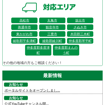
高松市
丸亀市
坂出市
善通寺市
観音寺市
さぬき市
東かがわ市
三豊市
木田郡三木町
綾歌郡宇多津町
綾歌郡綾川町
仲多度郡琴平町
仲多度郡多度津
仲多度郡まんの
町
う町
その他の地域の方もご相談ください！
最新情報
お知らせ
ポータルサイトをオープンしまし...
お知らせ
公式YouTubeチャンネル開...