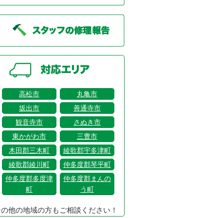
高松市
丸亀市
坂出市
善通寺市
観音寺市
さぬき市
東かがわ市
三豊市
木田郡三木町
綾歌郡宇多津町
綾歌郡綾川町
仲多度郡琴平町
仲多度郡多度津
仲多度郡まんの
町
う町
その他の地域の方もご相談ください！