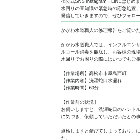
≪公式SNS Instagram・LINEはじ
水回りの豆知識や緊急時の応急処置
発信していきますので、ぜひフォロ
かがわ水道職人の修理報告をご覧い
かがわ水道職人では、インフルエン
ルコール消毒を徹底し、お客様の現
水回りでお困りの際にはいつでもご
【作業場所】高松市市屋島西町
【作業内容】洗濯蛇口水漏れ
【作業時間】60分
【作業前の状況】
お伺いしますと、洗濯蛇口のハンド
に気づき、依頼していただいたとの
点検しますと錆びてしまっており、
た。