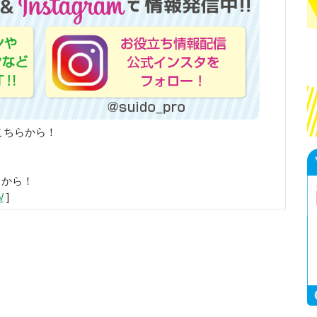
こちらから！
らから！
/
]