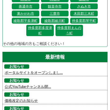
善通寺市
観音寺市
さぬき市
東かがわ市
三豊市
木田郡三木町
綾歌郡宇多津町
綾歌郡綾川町
仲多度郡琴平町
仲多度郡多度津
仲多度郡まんの
町
う町
その他の地域の方もご相談ください！
最新情報
お知らせ
ポータルサイトをオープンしまし...
お知らせ
公式YouTubeチャンネル開...
お知らせ
価格改定のお知らせ
お知らせ