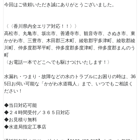
今回はご依頼いただき誠にありがとうございました。
〈〈香川県内全エリア対応！！〉〉
高松市、丸亀市、坂出市、善通寺市、観音寺市、さぬき市、東
かがわ市、三豊市、木田郡三木町、綾歌郡宇多津町、綾歌郡綾
川町、仲多度郡琴平町、仲多度郡多度津町、仲多度郡まんのう
町
〈お電話一本でどこへでも駆けつけいたします！〉
水漏れ・つまり・故障などの水のトラブルにお困りの時は、36
5日お伺い可能な「かがわ水道職人」まで、いつでもご相談く
ださい！
◆当日対応可能
◆２４時間受付／３６５日対応
◆お見積り無料
◆水道局指定工事店