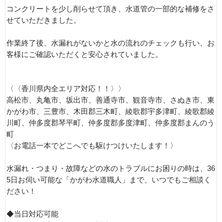
コンクリートを少し削らせて頂き、水道管の一部的な補修をさ
せていただきました。
作業終了後、水漏れがないかと水の流れのチェックも行い、お
客様にご確認いただくと安心されていました。
〈〈香川県内全エリア対応！！〉〉
高松市、丸亀市、坂出市、善通寺市、観音寺市、さぬき市、東
かがわ市、三豊市、木田郡三木町、綾歌郡宇多津町、綾歌郡綾
川町、仲多度郡琴平町、仲多度郡多度津町、仲多度郡まんのう
町
〈お電話一本でどこへでも駆けつけいたします！〉
水漏れ・つまり・故障などの水のトラブルにお困りの時は、36
5日お伺い可能な「かがわ水道職人」まで、いつでもご相談く
ださい！
◆当日対応可能