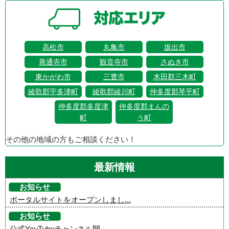
高松市
丸亀市
坂出市
善通寺市
観音寺市
さぬき市
東かがわ市
三豊市
木田郡三木町
綾歌郡宇多津町
綾歌郡綾川町
仲多度郡琴平町
仲多度郡多度津
仲多度郡まんの
町
う町
その他の地域の方もご相談ください！
最新情報
お知らせ
ポータルサイトをオープンしまし...
お知らせ
公式YouTubeチャンネル開...