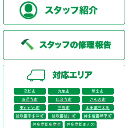
高松市
丸亀市
坂出市
善通寺市
観音寺市
さぬき市
東かがわ市
三豊市
木田郡三木町
綾歌郡宇多津町
綾歌郡綾川町
仲多度郡琴平町
仲多度郡多度津
仲多度郡まんの