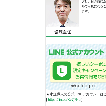
グし、目の前に
ルでも気になる
ます。
★水道職人の公式LINEアカウントは
[
https://lin.ee/Xv7j7Ku
]