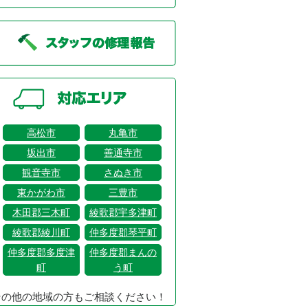
高松市
丸亀市
坂出市
善通寺市
観音寺市
さぬき市
東かがわ市
三豊市
木田郡三木町
綾歌郡宇多津町
綾歌郡綾川町
仲多度郡琴平町
仲多度郡多度津
仲多度郡まんの
町
う町
その他の地域の方もご相談ください！