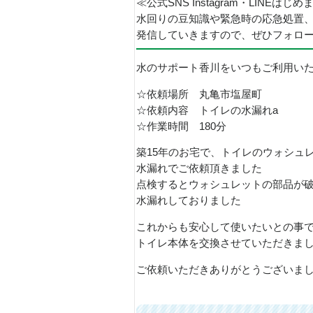
≪公式SNS Instagram・LINEはじ
水回りの豆知識や緊急時の応急処置
発信していきますので、ぜひフォロ
水のサポート香川をいつもご利用い
☆依頼場所 丸亀市塩屋町
☆依頼内容 トイレの水漏れa
☆作業時間 180分
築15年のお宅で、トイレのウォシュ
水漏れでご依頼頂きました
点検するとウォシュレットの部品が
水漏れしておりました
これからも安心して使いたいとの事
トイレ本体を交換させていただきま
ご依頼いただきありがとうございま