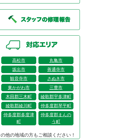
高松市
丸亀市
坂出市
善通寺市
観音寺市
さぬき市
東かがわ市
三豊市
木田郡三木町
綾歌郡宇多津町
綾歌郡綾川町
仲多度郡琴平町
仲多度郡多度津
仲多度郡まんの
町
う町
その他の地域の方もご相談ください！