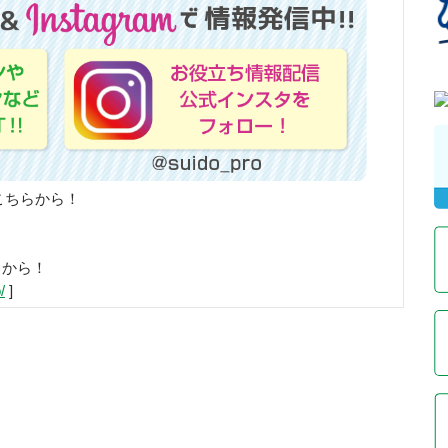
こちらから！
らから！
/
]