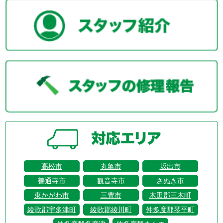
高松市
丸亀市
坂出市
善通寺市
観音寺市
さぬき市
東かがわ市
三豊市
木田郡三木町
綾歌郡宇多津町
綾歌郡綾川町
仲多度郡琴平町