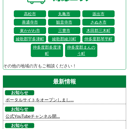
高松市
丸亀市
坂出市
善通寺市
観音寺市
さぬき市
東かがわ市
三豊市
木田郡三木町
綾歌郡宇多津町
綾歌郡綾川町
仲多度郡琴平町
仲多度郡多度津
仲多度郡まんの
町
う町
その他の地域の方もご相談ください！
最新情報
お知らせ
ポータルサイトをオープンしまし...
お知らせ
公式YouTubeチャンネル開...
お知らせ