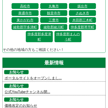
高松市
丸亀市
坂出市
善通寺市
観音寺市
さぬき市
東かがわ市
三豊市
木田郡三木町
綾歌郡宇多津町
綾歌郡綾川町
仲多度郡琴平町
仲多度郡多度津
仲多度郡まんの
町
う町
その他の地域の方もご相談ください！
最新情報
お知らせ
ポータルサイトをオープンしまし...
お知らせ
公式YouTubeチャンネル開...
お知らせ
価格改定のお知らせ