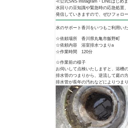
≪公式SNS Instagram・LINEはじ
水回りの豆知識や緊急時の応急処置
発信していきますので、ぜひフォロ
水のサポート香川をいつもご利用い
☆依頼場所 香川県丸亀市飯野町
☆依頼内容 浴室排水つまりa
☆作業時間 120分
☆作業前の様子
お伺いして点検いたしますと、浴槽
排水管のつまりから、逆流して庭の
排水管が長年の汚れなどによりつま