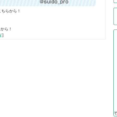
こちらから！
らから！
/
]