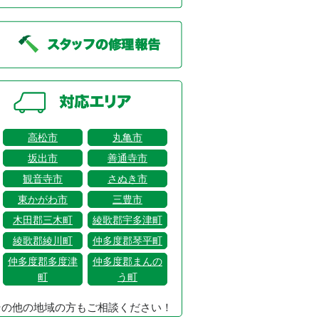
高松市
丸亀市
坂出市
善通寺市
観音寺市
さぬき市
東かがわ市
三豊市
木田郡三木町
綾歌郡宇多津町
綾歌郡綾川町
仲多度郡琴平町
仲多度郡多度津
仲多度郡まんの
町
う町
その他の地域の方もご相談ください！