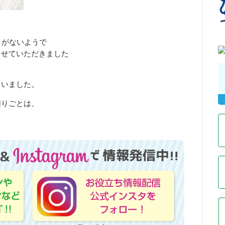
とがないようで
させていただきました
、
ていました。
困りごとは、
！