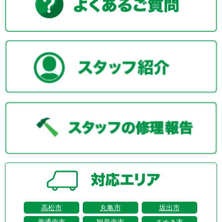
高松市
丸亀市
坂出市
善通寺市
観音寺市
さぬき市