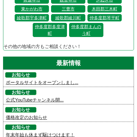
東かがわ市
三豊市
木田郡三木町
綾歌郡宇多津町
綾歌郡綾川町
仲多度郡琴平町
仲多度郡多度津
仲多度郡まんの
町
う町
その他の地域の方もご相談ください！
最新情報
お知らせ
ポータルサイトをオープンしまし...
お知らせ
公式YouTubeチャンネル開...
お知らせ
価格改定のお知らせ
お知らせ
年末年始も休まず駆けつけます！