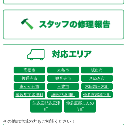
高松市
丸亀市
坂出市
善通寺市
観音寺市
さぬき市
東かがわ市
三豊市
木田郡三木町
綾歌郡宇多津町
綾歌郡綾川町
仲多度郡琴平町
仲多度郡多度津
仲多度郡まんの
町
う町
その他の地域の方もご相談ください！