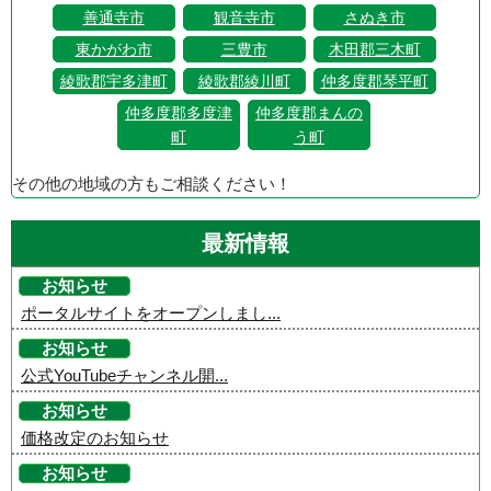
善通寺市
観音寺市
さぬき市
東かがわ市
三豊市
木田郡三木町
綾歌郡宇多津町
綾歌郡綾川町
仲多度郡琴平町
仲多度郡多度津
仲多度郡まんの
町
う町
その他の地域の方もご相談ください！
最新情報
お知らせ
ポータルサイトをオープンしまし...
お知らせ
公式YouTubeチャンネル開...
お知らせ
価格改定のお知らせ
お知らせ