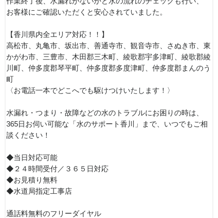
作業終了後、水漏れがないかと水の流れのチェックも行い、
お客様にご確認いただくと安心されていました。
【香川県内全エリア対応！！】
高松市、丸亀市、坂出市、善通寺市、観音寺市、さぬき市、東
かがわ市、三豊市、木田郡三木町、綾歌郡宇多津町、綾歌郡綾
川町、仲多度郡琴平町、仲多度郡多度津町、仲多度郡まんのう
町
〈お電話一本でどこへでも駆けつけいたします！〉
水漏れ・つまり・故障などの水のトラブルにお困りの時は、
365日お伺い可能な「水のサポート香川」まで、いつでもご相
談ください！
◆当日対応可能
◆２４時間受付／３６５日対応
◆お見積り無料
◆水道局指定工事店
通話料無料のフリーダイヤル