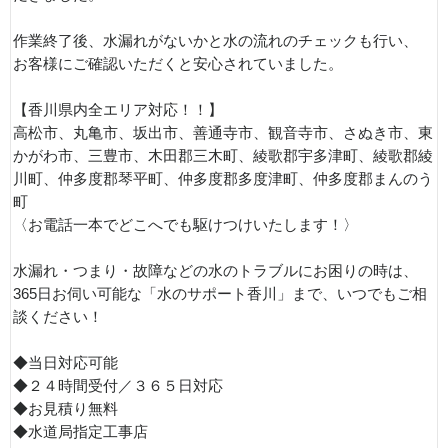
作業終了後、水漏れがないかと水の流れのチェックも行い、
お客様にご確認いただくと安心されていました。
【香川県内全エリア対応！！】
高松市、丸亀市、坂出市、善通寺市、観音寺市、さぬき市、東
かがわ市、三豊市、木田郡三木町、綾歌郡宇多津町、綾歌郡綾
川町、仲多度郡琴平町、仲多度郡多度津町、仲多度郡まんのう
町
〈お電話一本でどこへでも駆けつけいたします！〉
水漏れ・つまり・故障などの水のトラブルにお困りの時は、
365日お伺い可能な「水のサポート香川」まで、いつでもご相
談ください！
◆当日対応可能
◆２４時間受付／３６５日対応
◆お見積り無料
◆水道局指定工事店