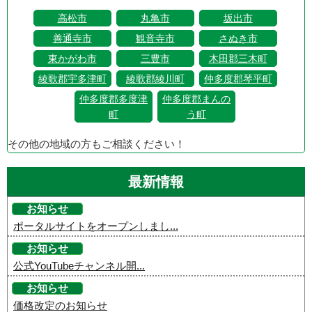
高松市
丸亀市
坂出市
善通寺市
観音寺市
さぬき市
東かがわ市
三豊市
木田郡三木町
綾歌郡宇多津町
綾歌郡綾川町
仲多度郡琴平町
仲多度郡多度津
仲多度郡まんの
町
う町
その他の地域の方もご相談ください！
最新情報
お知らせ
ポータルサイトをオープンしまし...
お知らせ
公式YouTubeチャンネル開...
お知らせ
価格改定のお知らせ