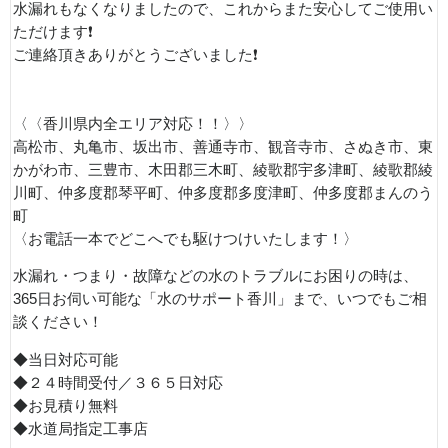
水漏れもなくなりましたので、これからまた安心してご使用い
ただけます❗
ご連絡頂きありがとうございました❗
〈〈香川県内全エリア対応！！〉〉
高松市、丸亀市、坂出市、善通寺市、観音寺市、さぬき市、東
かがわ市、三豊市、木田郡三木町、綾歌郡宇多津町、綾歌郡綾
川町、仲多度郡琴平町、仲多度郡多度津町、仲多度郡まんのう
町
〈お電話一本でどこへでも駆けつけいたします！〉
水漏れ・つまり・故障などの水のトラブルにお困りの時は、
365日お伺い可能な「水のサポート香川」まで、いつでもご相
談ください！
◆当日対応可能
◆２４時間受付／３６５日対応
◆お見積り無料
◆水道局指定工事店