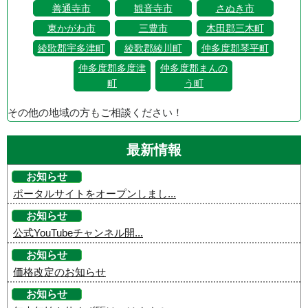
善通寺市
観音寺市
さぬき市
東かがわ市
三豊市
木田郡三木町
綾歌郡宇多津町
綾歌郡綾川町
仲多度郡琴平町
仲多度郡多度津
仲多度郡まんの
町
う町
その他の地域の方もご相談ください！
最新情報
お知らせ
ポータルサイトをオープンしまし...
お知らせ
公式YouTubeチャンネル開...
お知らせ
価格改定のお知らせ
お知らせ