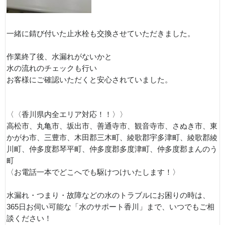
一緒に錆び付いた止水栓も交換させていただきました。
作業終了後、水漏れがないかと
水の流れのチェックも行い
お客様にご確認いただくと安心されていました。
〈〈香川県内全エリア対応！！〉〉
高松市、丸亀市、坂出市、善通寺市、観音寺市、さぬき市、東
かがわ市、三豊市、木田郡三木町、綾歌郡宇多津町、綾歌郡綾
川町、仲多度郡琴平町、仲多度郡多度津町、仲多度郡まんのう
町
〈お電話一本でどこへでも駆けつけいたします！〉
水漏れ・つまり・故障などの水のトラブルにお困りの時は、
365日お伺い可能な「水のサポート香川」まで、いつでもご相
談ください！