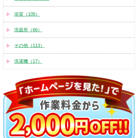
浴室（105）
洗面所（66）
その他（113）
洗濯機（17）