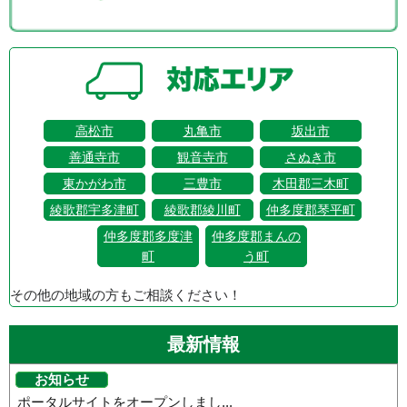
高松市
丸亀市
坂出市
善通寺市
観音寺市
さぬき市
東かがわ市
三豊市
木田郡三木町
綾歌郡宇多津町
綾歌郡綾川町
仲多度郡琴平町
仲多度郡多度津
仲多度郡まんの
町
う町
その他の地域の方もご相談ください！
最新情報
お知らせ
ポータルサイトをオープンしまし...