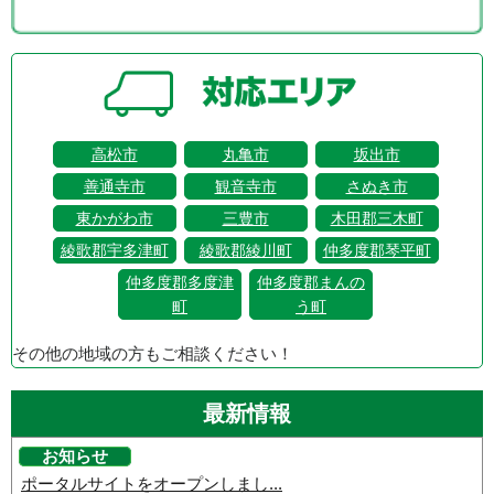
高松市
丸亀市
坂出市
善通寺市
観音寺市
さぬき市
東かがわ市
三豊市
木田郡三木町
綾歌郡宇多津町
綾歌郡綾川町
仲多度郡琴平町
仲多度郡多度津
仲多度郡まんの
町
う町
その他の地域の方もご相談ください！
最新情報
お知らせ
ポータルサイトをオープンしまし...