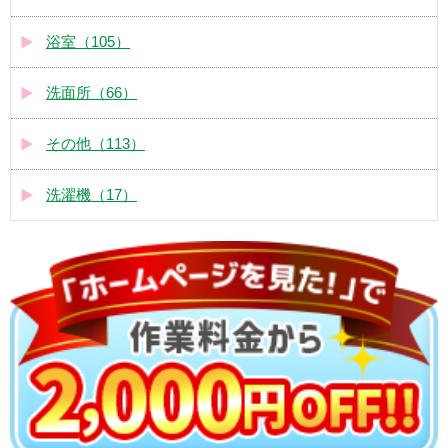
浴室（105）
洗面所（66）
その他（113）
洗濯機（17）