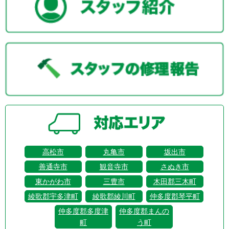
高松市
丸亀市
坂出市
善通寺市
観音寺市
さぬき市
東かがわ市
三豊市
木田郡三木町
綾歌郡宇多津町
綾歌郡綾川町
仲多度郡琴平町
仲多度郡多度津
仲多度郡まんの
町
う町