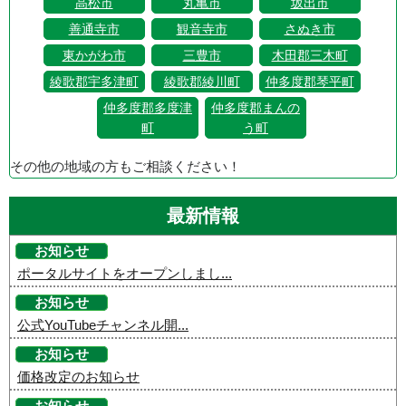
高松市
丸亀市
坂出市
善通寺市
観音寺市
さぬき市
東かがわ市
三豊市
木田郡三木町
綾歌郡宇多津町
綾歌郡綾川町
仲多度郡琴平町
仲多度郡多度津
仲多度郡まんの
町
う町
その他の地域の方もご相談ください！
最新情報
お知らせ
ポータルサイトをオープンしまし...
お知らせ
公式YouTubeチャンネル開...
お知らせ
価格改定のお知らせ
お知らせ