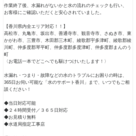
作業終了後、水漏れがないかと水の流れのチェックも行い、
お客様にご確認いただくと安心されていました。
【香川県内全エリア対応！！】
高松市、丸亀市、坂出市、善通寺市、観音寺市、さぬき市、東
かがわ市、三豊市、木田郡三木町、綾歌郡宇多津町、綾歌郡綾
川町、仲多度郡琴平町、仲多度郡多度津町、仲多度郡まんのう
町
〈お電話一本でどこへでも駆けつけいたします！〉
水漏れ・つまり・故障などの水のトラブルにお困りの時は、
365日お伺い可能な「水のサポート香川」まで、いつでもご相
談ください！
◆当日対応可能
◆２４時間受付／３６５日対応
◆お見積り無料
◆水道局指定工事店