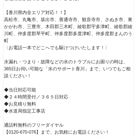
【香川県内全エリア対応！！】
高松市、丸亀市、坂出市、善通寺市、観音寺市、さぬき市、東
かがわ市、三豊市、木田郡三木町、綾歌郡宇多津町、綾歌郡綾
川町、仲多度郡琴平町、仲多度郡多度津町、仲多度郡まんのう
町
〈お電話一本でどこへでも駆けつけいたします！〉
水漏れ・つまり・故障などの水のトラブルにお困りの時は、
365日お伺い可能な「水のサポート香川」まで、いつでもご相
談ください！
◆当日対応可能
◆２４時間受付／３６５日対応
◆お見積り無料
◆水道局指定工事店
通話料無料のフリーダイヤル
【0120-670-076】まで、お気軽にお電話ください！