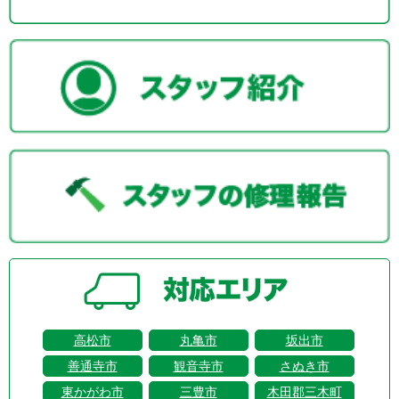
高松市
丸亀市
坂出市
善通寺市
観音寺市
さぬき市
東かがわ市
三豊市
木田郡三木町