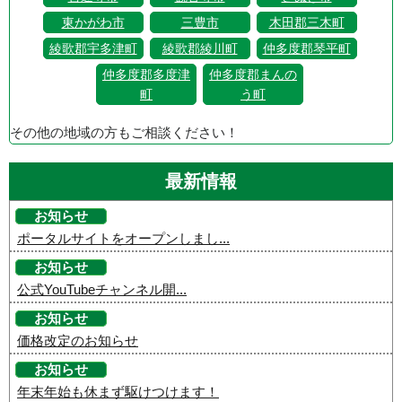
東かがわ市
三豊市
木田郡三木町
綾歌郡宇多津町
綾歌郡綾川町
仲多度郡琴平町
仲多度郡多度津
仲多度郡まんの
町
う町
その他の地域の方もご相談ください！
最新情報
お知らせ
ポータルサイトをオープンしまし...
お知らせ
公式YouTubeチャンネル開...
お知らせ
価格改定のお知らせ
お知らせ
年末年始も休まず駆けつけます！