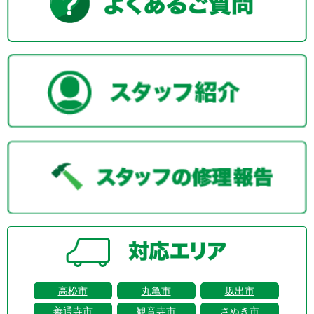
高松市
丸亀市
坂出市
善通寺市
観音寺市
さぬき市