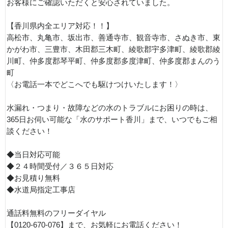
お客様にご確認いただくと安心されていました。
【香川県内全エリア対応！！】
高松市、丸亀市、坂出市、善通寺市、観音寺市、さぬき市、東
かがわ市、三豊市、木田郡三木町、綾歌郡宇多津町、綾歌郡綾
川町、仲多度郡琴平町、仲多度郡多度津町、仲多度郡まんのう
町
〈お電話一本でどこへでも駆けつけいたします！〉
水漏れ・つまり・故障などの水のトラブルにお困りの時は、
365日お伺い可能な「水のサポート香川」まで、いつでもご相
談ください！
◆当日対応可能
◆２４時間受付／３６５日対応
◆お見積り無料
◆水道局指定工事店
通話料無料のフリーダイヤル
【0120-670-076】まで、お気軽にお電話ください！