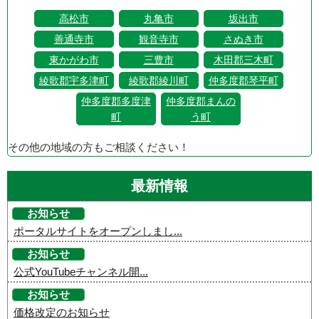
高松市
丸亀市
坂出市
善通寺市
観音寺市
さぬき市
東かがわ市
三豊市
木田郡三木町
綾歌郡宇多津町
綾歌郡綾川町
仲多度郡琴平町
仲多度郡多度津
仲多度郡まんの
町
う町
その他の地域の方もご相談ください！
最新情報
お知らせ
ポータルサイトをオープンしまし...
お知らせ
公式YouTubeチャンネル開...
お知らせ
価格改定のお知らせ