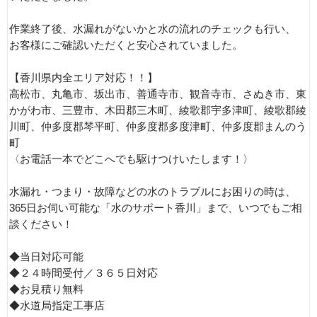
作業終了後、水漏れがないかと水の流れのチェックも行い、
お客様にご確認いただくと安心されていました。
【香川県内全エリア対応！！】
高松市、丸亀市、坂出市、善通寺市、観音寺市、さぬき市、東
かがわ市、三豊市、木田郡三木町、綾歌郡宇多津町、綾歌郡綾
川町、仲多度郡琴平町、仲多度郡多度津町、仲多度郡まんのう
町
〈お電話一本でどこへでも駆けつけいたします！〉
水漏れ・つまり・故障などの水のトラブルにお困りの時は、
365日お伺い可能な「水のサポート香川」まで、いつでもご相
談ください！
◆当日対応可能
◆２４時間受付／３６５日対応
◆お見積り無料
◆水道局指定工事店