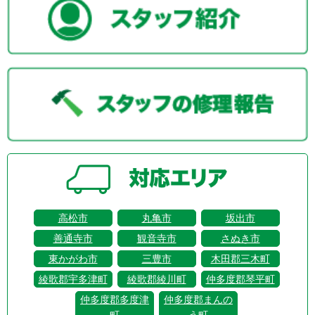
高松市
丸亀市
坂出市
善通寺市
観音寺市
さぬき市
東かがわ市
三豊市
木田郡三木町
綾歌郡宇多津町
綾歌郡綾川町
仲多度郡琴平町
仲多度郡多度津
仲多度郡まんの
町
う町