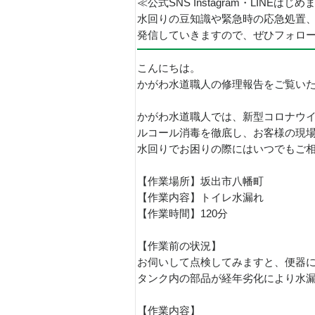
≪公式SNS Instagram・LINEはじ
水回りの豆知識や緊急時の応急処置
発信していきますので、ぜひフォロ
こんにちは。
かがわ水道職人の修理報告をご覧い
かがわ水道職人では、新型コロナウ
ルコール消毒を徹底し、お客様の現
水回りでお困りの際にはいつでもご
【作業場所】坂出市八幡町
【作業内容】トイレ水漏れ
【作業時間】120分
【作業前の状況】
お伺いして点検してみますと、便器
タンク内の部品が経年劣化により水
【作業内容】