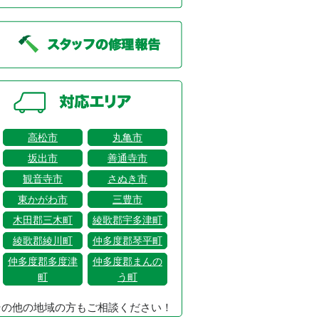
高松市
丸亀市
坂出市
善通寺市
観音寺市
さぬき市
東かがわ市
三豊市
木田郡三木町
綾歌郡宇多津町
綾歌郡綾川町
仲多度郡琴平町
仲多度郡多度津
仲多度郡まんの
町
う町
その他の地域の方もご相談ください！