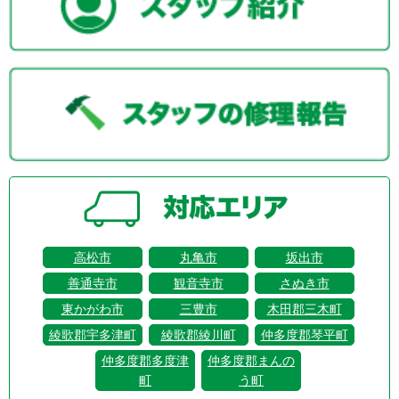
高松市
丸亀市
坂出市
善通寺市
観音寺市
さぬき市
東かがわ市
三豊市
木田郡三木町
綾歌郡宇多津町
綾歌郡綾川町
仲多度郡琴平町
仲多度郡多度津
仲多度郡まんの
町
う町