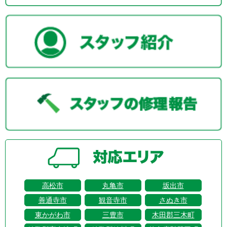
高松市
丸亀市
坂出市
善通寺市
観音寺市
さぬき市
東かがわ市
三豊市
木田郡三木町