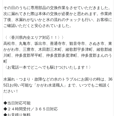
その日のうちに専用部品の交換作業をさせていただきました。
次に漏れてきた際は本体の交換が必要かと思われます。作業終
了後、水漏れがないかと水の流れのチェックも行い、お客様に
ご確認いただくと安心されていました。
〈〈香川県内全エリア対応！！〉〉
高松市、丸亀市、坂出市、善通寺市、観音寺市、さぬき市、東
かがわ市、三豊市、木田郡三木町、綾歌郡宇多津町、綾歌郡綾
川町、仲多度郡琴平町、仲多度郡多度津町、仲多度郡まんのう
町
〈お電話一本でどこへでも駆けつけいたします！〉
水漏れ・つまり・故障などの水のトラブルにお困りの時は、36
5日お伺い可能な「かがわ水道職人」まで、いつでもご相談く
ださい！
◆当日対応可能
◆２４時間受付／３６５日対応
◆お見積り無料