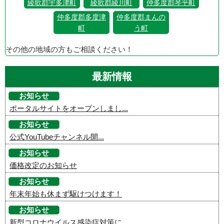
綾歌郡宇多津町
綾歌郡綾川町
仲多度郡琴平町
仲多度郡多度津
仲多度郡まんの
町
う町
その他の地域の方もご相談ください！
最新情報
お知らせ
ポータルサイトをオープンしまし...
お知らせ
公式YouTubeチャンネル開...
お知らせ
価格改定のお知らせ
お知らせ
年末年始も休まず駆けつけます！
お知らせ
新型コロナウイルス感染症対策に...