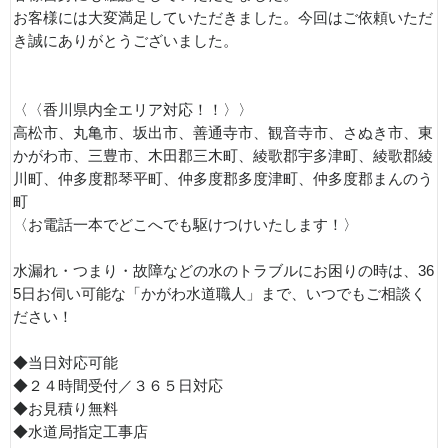
お客様には大変満足していただきました。今回はご依頼いただ
き誠にありがとうございました。
〈〈香川県内全エリア対応！！〉〉
高松市、丸亀市、坂出市、善通寺市、観音寺市、さぬき市、東
かがわ市、三豊市、木田郡三木町、綾歌郡宇多津町、綾歌郡綾
川町、仲多度郡琴平町、仲多度郡多度津町、仲多度郡まんのう
町
〈お電話一本でどこへでも駆けつけいたします！〉
水漏れ・つまり・故障などの水のトラブルにお困りの時は、36
5日お伺い可能な「かがわ水道職人」まで、いつでもご相談く
ださい！
◆当日対応可能
◆２４時間受付／３６５日対応
◆お見積り無料
◆水道局指定工事店