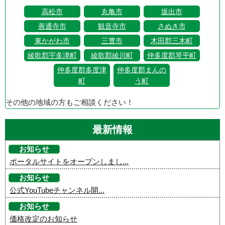
高松市
丸亀市
坂出市
善通寺市
観音寺市
さぬき市
東かがわ市
三豊市
木田郡三木町
綾歌郡宇多津町
綾歌郡綾川町
仲多度郡琴平町
仲多度郡多度津
仲多度郡まんの
町
う町
その他の地域の方もご相談ください！
最新情報
お知らせ
ポータルサイトをオープンしまし...
お知らせ
公式YouTubeチャンネル開...
お知らせ
価格改定のお知らせ