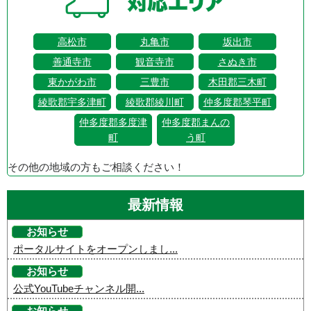
高松市
丸亀市
坂出市
善通寺市
観音寺市
さぬき市
東かがわ市
三豊市
木田郡三木町
綾歌郡宇多津町
綾歌郡綾川町
仲多度郡琴平町
仲多度郡多度津
仲多度郡まんの
町
う町
その他の地域の方もご相談ください！
最新情報
お知らせ
ポータルサイトをオープンしまし...
お知らせ
公式YouTubeチャンネル開...
お知らせ