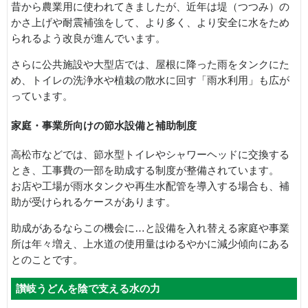
昔から農業用に使われてきましたが、近年は堤（つつみ）の
かさ上げや耐震補強をして、より多く、より安全に水をため
られるよう改良が進んでいます。
さらに公共施設や大型店では、屋根に降った雨をタンクにた
め、トイレの洗浄水や植栽の散水に回す「雨水利用」も広が
っています。
家庭・事業所向けの節水設備と補助制度
高松市などでは、節水型トイレやシャワーヘッドに交換する
とき、工事費の一部を助成する制度が整備されています。
お店や工場が雨水タンクや再生水配管を導入する場合も、補
助が受けられるケースがあります。
助成があるならこの機会に…と設備を入れ替える家庭や事業
所は年々増え、上水道の使用量はゆるやかに減少傾向にある
とのことです。
讃岐うどんを陰で支える水の力