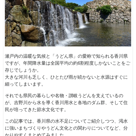
瀬戸内の温暖な気候と「うどん県」の愛称で知られる香川県
ですが、年間降水量は全国平均の約6割程度しかないことをご
存じでしょうか。
大きな河川も乏しく、ひとたび雨が続かないと水源はすぐに
細ってしまいます。
それでも県民の暮らしや名物・讃岐うどんを支えているの
が、吉野川から水を導く香川用水と各地のダム群、そして住
民が培ってきた節水文化です。
この記事では、香川県の水不足についてご紹介しつつ、渇水
に強いまちづくりやうどん文化との関わりについてなど、分
かりやすくまとめてみました。