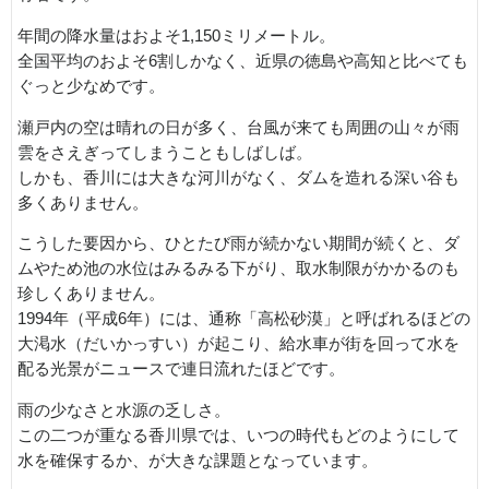
年間の降水量はおよそ1,150ミリメートル。
全国平均のおよそ6割しかなく、近県の徳島や高知と比べても
ぐっと少なめです。
瀬戸内の空は晴れの日が多く、台風が来ても周囲の山々が雨
雲をさえぎってしまうこともしばしば。
しかも、香川には大きな河川がなく、ダムを造れる深い谷も
多くありません。
こうした要因から、ひとたび雨が続かない期間が続くと、ダ
ムやため池の水位はみるみる下がり、取水制限がかかるのも
珍しくありません。
1994年（平成6年）には、通称「高松砂漠」と呼ばれるほどの
大渇水（だいかっすい）が起こり、給水車が街を回って水を
配る光景がニュースで連日流れたほどです。
雨の少なさと水源の乏しさ。
この二つが重なる香川県では、いつの時代もどのようにして
水を確保するか、が大きな課題となっています。