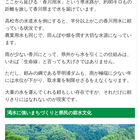
ここから延びる「香川用水」という導水路が、約80キロもの
距離を旅して香川県まで水を届けています。
高松市の水道水を例にすると、半分以上がこの香川用水に頼
っている状況です。
農業用水も同じで、田んぼや畑を潤す大切な水源になってい
ます。
雨が少ない香川にとって、県外から水を引くこの仕組みは、
いわば「生命線」と言っても大げさではありません。
ただし、頼みの綱である早明浦ダムも、雨が極端に少ない年
には水位が下がり、取水量を制限せざるをえなくなります。
大量の水を運んでくれる頼もしい存在ですが、それだけに頼
りきりにはなれないのが現実です。
渇水に強いまちづくりと県民の節水文化