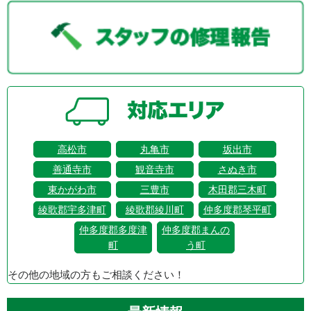
高松市
丸亀市
坂出市
善通寺市
観音寺市
さぬき市
東かがわ市
三豊市
木田郡三木町
綾歌郡宇多津町
綾歌郡綾川町
仲多度郡琴平町
仲多度郡多度津
仲多度郡まんの
町
う町
その他の地域の方もご相談ください！