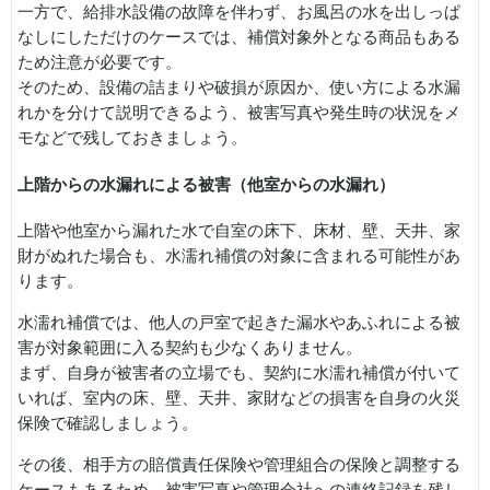
一方で、給排水設備の故障を伴わず、お風呂の水を出しっぱ
なしにしただけのケースでは、補償対象外となる商品もある
ため注意が必要です。
そのため、設備の詰まりや破損が原因か、使い方による水漏
れかを分けて説明できるよう、被害写真や発生時の状況をメ
モなどで残しておきましょう。
上階からの水漏れによる被害（他室からの水漏れ）
上階や他室から漏れた水で自室の床下、床材、壁、天井、家
財がぬれた場合も、水濡れ補償の対象に含まれる可能性があ
ります。
水濡れ補償では、他人の戸室で起きた漏水やあふれによる被
害が対象範囲に入る契約も少なくありません。
まず、自身が被害者の立場でも、契約に水濡れ補償が付いて
いれば、室内の床、壁、天井、家財などの損害を自身の火災
保険で確認しましょう。
その後、相手方の賠償責任保険や管理組合の保険と調整する
ケースもあるため、被害写真や管理会社への連絡記録を残し