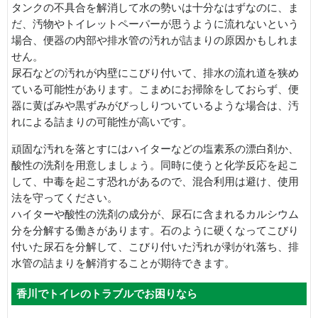
タンクの不具合を解消して水の勢いは十分なはずなのに、ま
だ、汚物やトイレットペーパーが思うように流れないという
場合、便器の内部や排水管の汚れが詰まりの原因かもしれま
せん。
尿石などの汚れが内壁にこびり付いて、排水の流れ道を狭め
ている可能性があります。こまめにお掃除をしておらず、便
器に黄ばみや黒ずみがびっしりついているような場合は、汚
れによる詰まりの可能性が高いです。
頑固な汚れを落とすにはハイターなどの塩素系の漂白剤か、
酸性の洗剤を用意しましょう。同時に使うと化学反応を起こ
して、中毒を起こす恐れがあるので、混合利用は避け、使用
法を守ってください。
ハイターや酸性の洗剤の成分が、尿石に含まれるカルシウム
分を分解する働きがあります。石のように硬くなってこびり
付いた尿石を分解して、こびり付いた汚れが剥がれ落ち、排
水管の詰まりを解消することが期待できます。
香川でトイレのトラブルでお困りなら