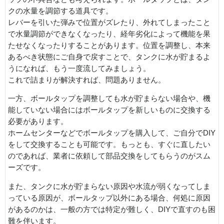
クの水量を調節する道具です。
レバーを引いた弾みで位置がズレたり、外れてしまったこと
で水量調節ができなくなったり、経年劣化によって機能を果
たせなくなったりすることがあります。位置を調整し、本来
あるべき状態にご自身で戻すことで、タンクに水が貯まるよ
うになれば、もう一度流してみましょう。
これで詰まりが解決すれば、問題ありません。
一方、ボールタップを調整しても水が貯まらない場合や、機
能していない場合にはボールタップを新しいものに交換する
必要があります。
ホームセンターなどでボールタップを購入して、ご自分でDIY
をして交換することも可能です。もっとも、すぐに直したい
のであれば、業者に依頼して部品交換をしてもらうのがスム
ーズです。
また、タンクに水が貯まらない原因や水流が弱くなってしま
っている原因が、ボールタップ以外にある場合、何処に原因
があるのかは、一般の方では特定が難しく、DIYで直すのも困
難を伴います。