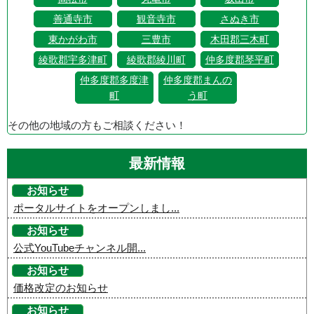
善通寺市
観音寺市
さぬき市
東かがわ市
三豊市
木田郡三木町
綾歌郡宇多津町
綾歌郡綾川町
仲多度郡琴平町
仲多度郡多度津
仲多度郡まんの
町
う町
その他の地域の方もご相談ください！
最新情報
お知らせ
ポータルサイトをオープンしまし...
お知らせ
公式YouTubeチャンネル開...
お知らせ
価格改定のお知らせ
お知らせ