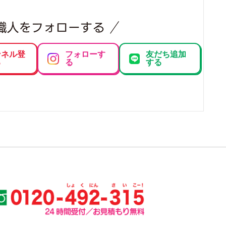
ンネル登
フォローす
友だち追加
る
る
する