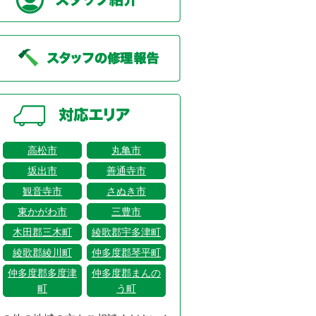
高松市
丸亀市
坂出市
善通寺市
観音寺市
さぬき市
東かがわ市
三豊市
木田郡三木町
綾歌郡宇多津町
綾歌郡綾川町
仲多度郡琴平町
仲多度郡多度津
仲多度郡まんの
町
う町