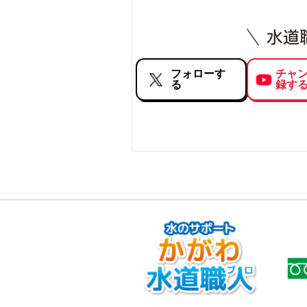
フォローす
チャ
る
録す