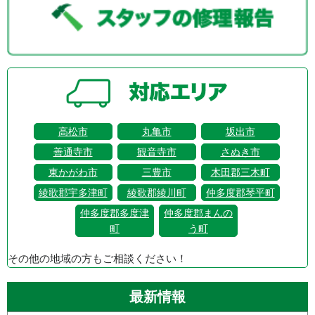
高松市
丸亀市
坂出市
善通寺市
観音寺市
さぬき市
東かがわ市
三豊市
木田郡三木町
綾歌郡宇多津町
綾歌郡綾川町
仲多度郡琴平町
仲多度郡多度津
仲多度郡まんの
町
う町
その他の地域の方もご相談ください！
最新情報