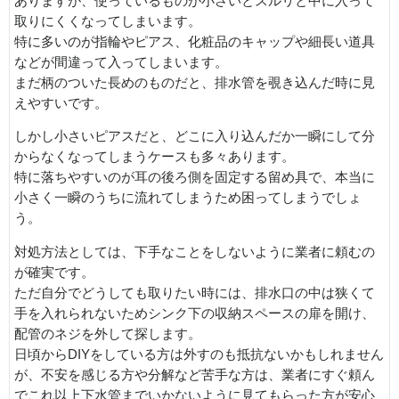
ありますが、使っているものが小さいとスルリと中に入って
取りにくくなってしまいます。
特に多いのが指輪やピアス、化粧品のキャップや細長い道具
などが間違って入ってしまいます。
まだ柄のついた長めのものだと、排水管を覗き込んだ時に見
えやすいです。
しかし小さいピアスだと、どこに入り込んだか一瞬にして分
からなくなってしまうケースも多々あります。
特に落ちやすいのが耳の後ろ側を固定する留め具で、本当に
小さく一瞬のうちに流れてしまうため困ってしまうでしょ
う。
対処方法としては、下手なことをしないように業者に頼むの
が確実です。
ただ自分でどうしても取りたい時には、排水口の中は狭くて
手を入れられないためシンク下の収納スペースの扉を開け、
配管のネジを外して探します。
日頃からDIYをしている方は外すのも抵抗ないかもしれません
が、不安を感じる方や分解など苦手な方は、業者にすぐ頼ん
でこれ以上下水管までいかないように見てもらった方が安心