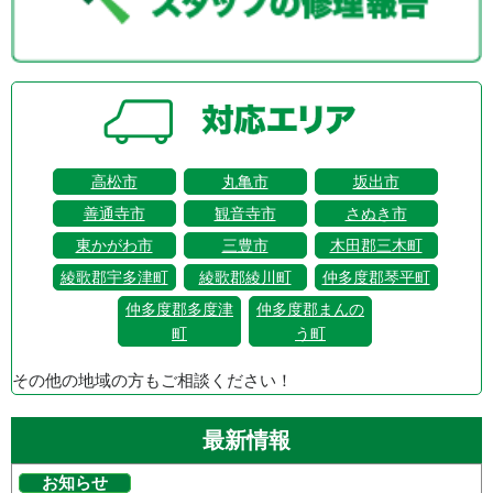
高松市
丸亀市
坂出市
善通寺市
観音寺市
さぬき市
東かがわ市
三豊市
木田郡三木町
綾歌郡宇多津町
綾歌郡綾川町
仲多度郡琴平町
仲多度郡多度津
仲多度郡まんの
町
う町
その他の地域の方もご相談ください！
最新情報
お知らせ