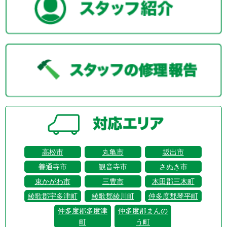
高松市
丸亀市
坂出市
善通寺市
観音寺市
さぬき市
東かがわ市
三豊市
木田郡三木町
綾歌郡宇多津町
綾歌郡綾川町
仲多度郡琴平町
仲多度郡多度津
仲多度郡まんの
町
う町