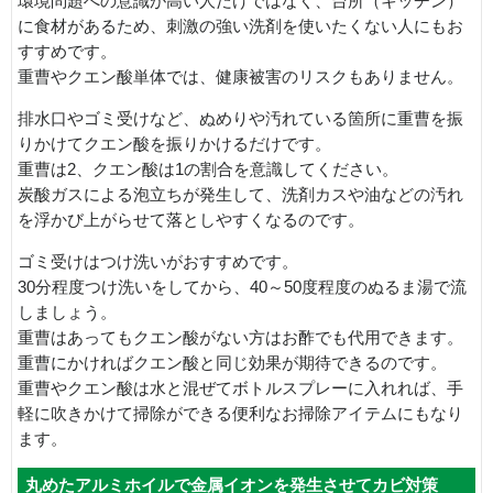
環境問題への意識が高い人だけではなく、台所（キッチン）
に食材があるため、刺激の強い洗剤を使いたくない人にもお
すすめです。
重曹やクエン酸単体では、健康被害のリスクもありません。
排水口やゴミ受けなど、ぬめりや汚れている箇所に重曹を振
りかけてクエン酸を振りかけるだけです。
重曹は2、クエン酸は1の割合を意識してください。
炭酸ガスによる泡立ちが発生して、洗剤カスや油などの汚れ
を浮かび上がらせて落としやすくなるのです。
ゴミ受けはつけ洗いがおすすめです。
30分程度つけ洗いをしてから、40～50度程度のぬるま湯で流
しましょう。
重曹はあってもクエン酸がない方はお酢でも代用できます。
重曹にかければクエン酸と同じ効果が期待できるのです。
重曹やクエン酸は水と混ぜてボトルスプレーに入れれば、手
軽に吹きかけて掃除ができる便利なお掃除アイテムにもなり
ます。
丸めたアルミホイルで金属イオンを発生させてカビ対策