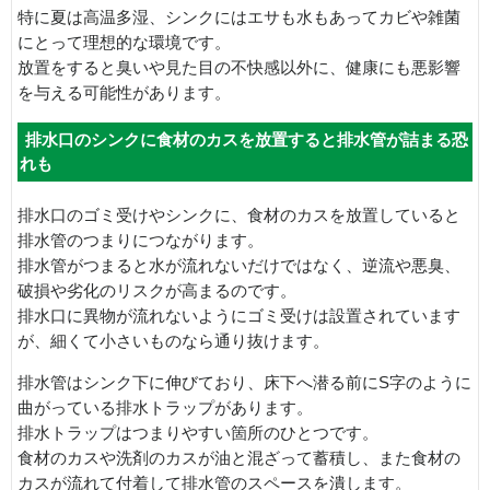
特に夏は高温多湿、シンクにはエサも水もあってカビや雑菌
にとって理想的な環境です。
放置をすると臭いや見た目の不快感以外に、健康にも悪影響
を与える可能性があります。
排水口のシンクに食材のカスを放置すると排水管が詰まる恐
れも
排水口のゴミ受けやシンクに、食材のカスを放置していると
排水管のつまりにつながります。
排水管がつまると水が流れないだけではなく、逆流や悪臭、
破損や劣化のリスクが高まるのです。
排水口に異物が流れないようにゴミ受けは設置されています
が、細くて小さいものなら通り抜けます。
排水管はシンク下に伸びており、床下へ潜る前にS字のように
曲がっている排水トラップがあります。
排水トラップはつまりやすい箇所のひとつです。
食材のカスや洗剤のカスが油と混ざって蓄積し、また食材の
カスが流れて付着して排水管のスペースを潰します。