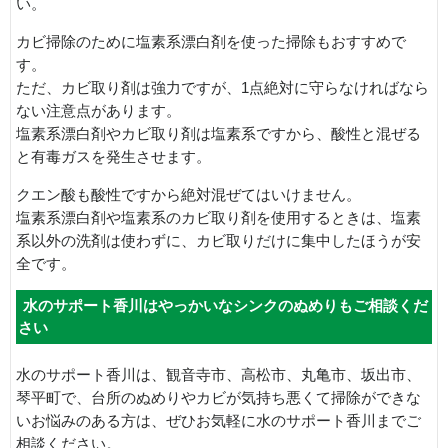
い。
カビ掃除のために塩素系漂白剤を使った掃除もおすすめで
す。
ただ、カビ取り剤は強力ですが、1点絶対に守らなければなら
ない注意点があります。
塩素系漂白剤やカビ取り剤は塩素系ですから、酸性と混ぜる
と有毒ガスを発生させます。
クエン酸も酸性ですから絶対混ぜてはいけません。
塩素系漂白剤や塩素系のカビ取り剤を使用するときは、塩素
系以外の洗剤は使わずに、カビ取りだけに集中したほうが安
全です。
水のサポート香川はやっかいなシンクのぬめりもご相談くだ
さい
水のサポート香川は、観音寺市、高松市、丸亀市、坂出市、
琴平町で、台所のぬめりやカビが気持ち悪くて掃除ができな
いお悩みのある方は、ぜひお気軽に水のサポート香川までご
相談ください。