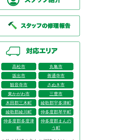
高松市
丸亀市
坂出市
善通寺市
観音寺市
さぬき市
東かがわ市
三豊市
木田郡三木町
綾歌郡宇多津町
綾歌郡綾川町
仲多度郡琴平町
仲多度郡多度津
仲多度郡まんの
町
う町