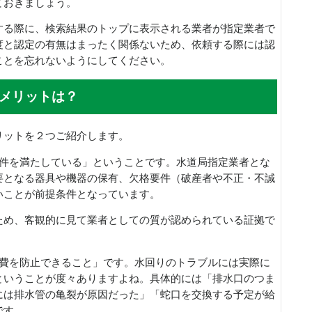
ておきましょう。
する際に、検索結果のトップに表示される業者が指定業者で
度と認定の有無はまったく関係ないため、依頼する際には認
ことを忘れないようにしてください。
メリットは？
リットを２つご紹介します。
条件を満たしている」ということです。水道局指定業者とな
要となる器具や機器の保有、欠格要件（破産者や不正・不誠
いことが前提条件となっています。
ため、客観的に見て業者としての質が認められている証拠で
出費を防止できること」です。水回りのトラブルには実際に
ということが度々ありますよね。具体的には「排水口のつま
には排水管の亀裂が原因だった」「蛇口を交換する予定が給
です。