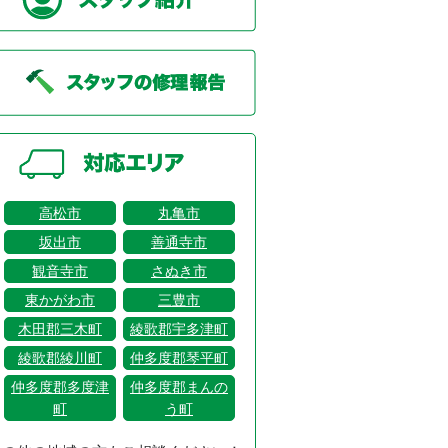
高松市
丸亀市
坂出市
善通寺市
観音寺市
さぬき市
東かがわ市
三豊市
木田郡三木町
綾歌郡宇多津町
綾歌郡綾川町
仲多度郡琴平町
仲多度郡多度津
仲多度郡まんの
町
う町