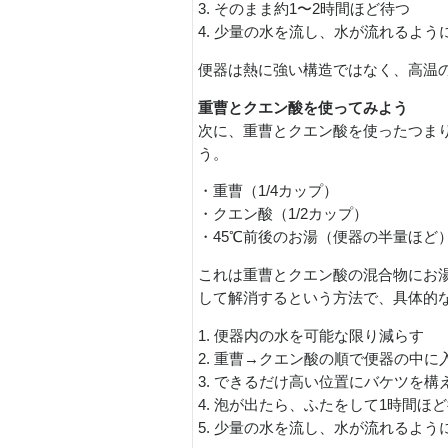
3. そのまま約1〜2時間ほど待つ
4. 少量の水を流し、水が流れるよ
便器は熱に強い構造ではなく、高温
重曹とクエン酸を使ってみよう
次に、重曹とクエン酸を使ったつま
う。
・重曹（1/4カップ）
・クエン酸（1/2カップ）
・45℃前後のお湯（便器の半量ほど
これは重曹とクエン酸の混合物にお
して解消するという方法で、具体的
1. 便器内の水を可能な限り減らす
2. 重曹→クエン酸の順で便器の中に
3. できるだけ高い位置にバケツを
4. 泡が出たら、ふたをして1時間ほ
5. 少量の水を流し、水が流れるよ