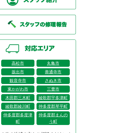
高松市
丸亀市
坂出市
善通寺市
観音寺市
さぬき市
東かがわ市
三豊市
木田郡三木町
綾歌郡宇多津町
綾歌郡綾川町
仲多度郡琴平町
仲多度郡多度津
仲多度郡まんの
町
う町