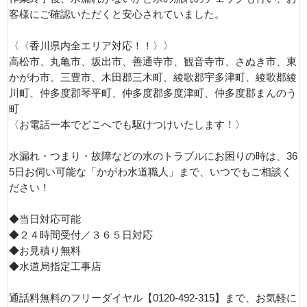
客様にご確認いただくと安心されていました。
〈〈香川県内全エリア対応！！〉〉
高松市、丸亀市、坂出市、善通寺市、観音寺市、さぬき市、東
かがわ市、三豊市、木田郡三木町、綾歌郡宇多津町、綾歌郡綾
川町、仲多度郡琴平町、仲多度郡多度津町、仲多度郡まんのう
町
〈お電話一本でどこへでも駆けつけいたします！〉
水漏れ・つまり・故障などの水のトラブルにお困りの時は、36
5日お伺い可能な「かがわ水道職人」まで、いつでもご相談く
ださい！
◆当日対応可能
◆２４時間受付／３６５日対応
◆お見積り無料
◆水道局指定工事店
通話料無料のフリーダイヤル【0120-492-315】まで、お気軽に