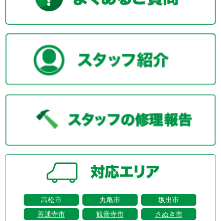
高松市
丸亀市
坂出市
善通寺市
観音寺市
さぬき市