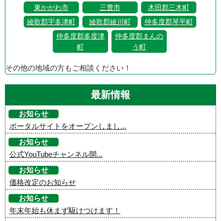
東かがわ市
三豊市
木田郡三木町
綾歌郡宇多津町
綾歌郡綾川町
仲多度郡琴平町
仲多度郡多度津
仲多度郡まんの
町
う町
その他の地域の方もご相談ください！
最新情報
お知らせ
ポータルサイトをオープンしまし...
お知らせ
公式YouTubeチャンネル開...
お知らせ
価格改定のお知らせ
お知らせ
年末年始も休まず駆けつけます！